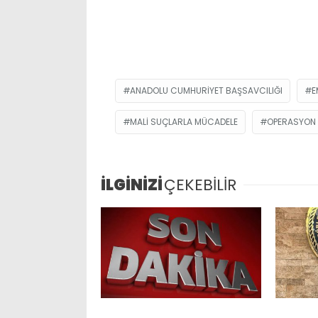
ANADOLU CUMHURIYET BAŞSAVCILIĞI
E
MALI SUÇLARLA MÜCADELE
OPERASYON
İLGİNİZİ
ÇEKEBİLİR