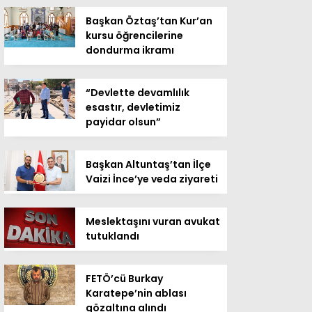
Başkan Öztaş’tan Kur’an
kursu öğrencilerine
dondurma ikramı
“Devlette devamlılık
esastır, devletimiz
payidar olsun”
Başkan Altuntaş’tan İlçe
Vaizi İnce’ye veda ziyareti
Meslektaşını vuran avukat
tutuklandı
FETÖ’cü Burkay
Karatepe’nin ablası
gözaltına alındı