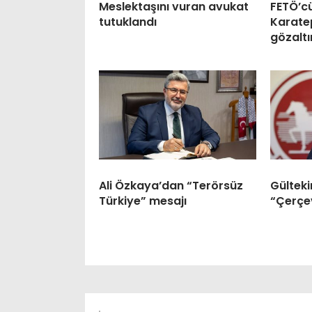
Meslektaşını vuran avukat
FETÖ’c
tutuklandı
Karatep
gözaltı
Ali Özkaya’dan “Terörsüz
Gülteki
Türkiye” mesajı
“Çerçe