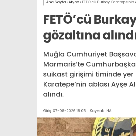
Ana Sayfa
›
Afyon
›
FETÖ’cü Burkay Karatepe’nin 
FETÖ’cü Burkay
gözaltına alınd
Muğla Cumhuriyet Başsavcı
Marmaris’te Cumhurbaşkan
suikast girişimi timinde ye
Karatepe’nin ablası Ayşe A
alındı.
Giriş: 07-08-2026 18:05
Kaynak: İHA