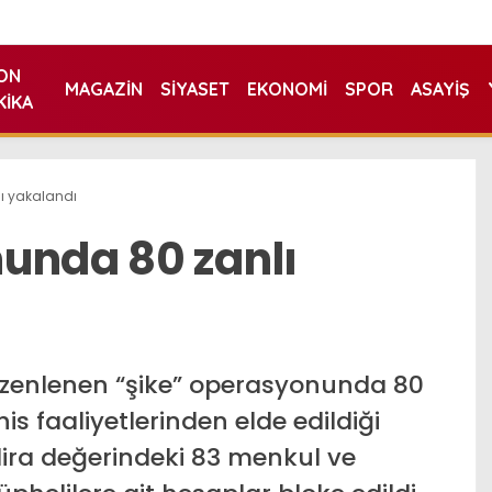
ON
MAGAZIN
SIYASET
EKONOMI
SPOR
ASAYIŞ
KIKA
ı yakalandı
unda 80 zanlı
düzenlenen “şike” operasyonunda 80
is faaliyetlerinden elde edildiği
lira değerindeki 83 menkul ve