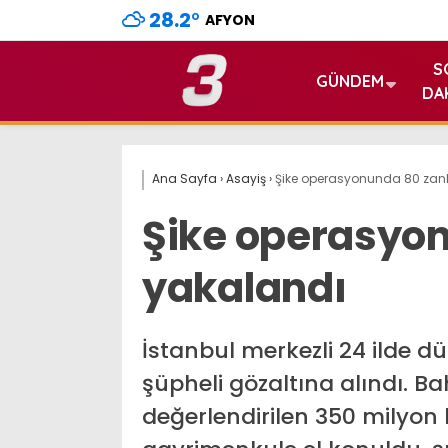
28.2
°
AFYON
S
GÜNDEM
DA
Ana Sayfa
›
Asayiş
›
Şike operasyonunda 80 zanl
Şike operasyon
yakalandı
İstanbul merkezli 24 ilde 
şüpheli gözaltına alındı. Bah
değerlendirilen 350 milyon 