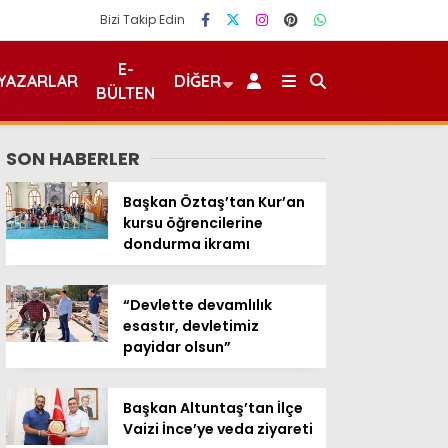
Bizi Takip Edin
E-
YAZARLAR
DIĞER
BÜLTEN
SON HABERLER
Başkan Öztaş’tan Kur’an
kursu öğrencilerine
dondurma ikramı
“Devlette devamlılık
esastır, devletimiz
payidar olsun”
Başkan Altuntaş’tan İlçe
Vaizi İnce’ye veda ziyareti