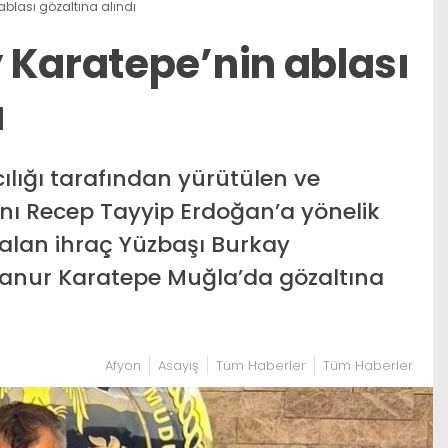
ablası gözaltına alındı
 Karatepe’nin ablası
ı
lığı tarafından yürütülen ve
ı Recep Tayyip Erdoğan’a yönelik
r alan ihraç Yüzbaşı Burkay
lanur Karatepe Muğla’da gözaltına
Afyon
Asayiş
Tüm Haberler
Tüm Haberler