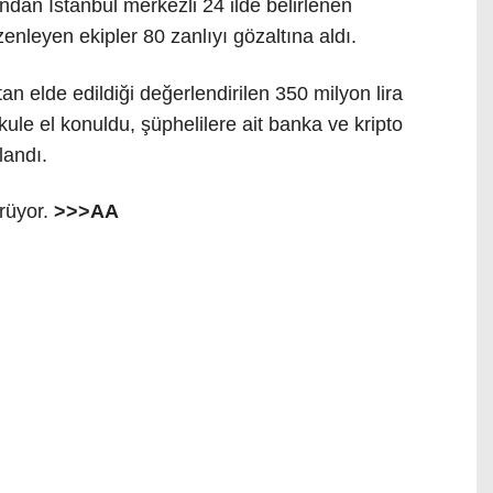
dan İstanbul merkezli 24 ilde belirlenen
nleyen ekipler 80 zanlıyı gözaltına aldı.
 elde edildiği değerlendirilen 350 milyon lira
le el konuldu, şüphelilere ait banka ve kripto
landı.
ürüyor.
>>>AA