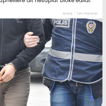
phelilere ait hesaplar bloke edildi.
Asayiş
Tüm Haberler