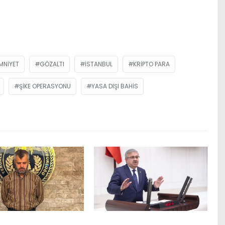
MNIYET
GÖZALTI
ISTANBUL
KRIPTO PARA
ŞIKE OPERASYONU
YASA DIŞI BAHIS