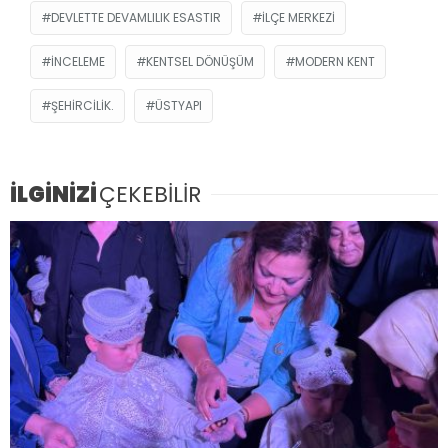
DEVLETTE DEVAMLILIK ESASTIR
İLÇE MERKEZI
INCELEME
KENTSEL DÖNÜŞÜM
MODERN KENT
ŞEHIRCILIK.
ÜSTYAPI
İLGİNİZİ
ÇEKEBİLİR