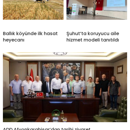
Ballık köyünde ilk hasat
Şuhut’ta koruyucu aile
heyecanı
hizmet modeli tanıtıldı
ADD Afyonkarahisar’dan tarihi ziyaret