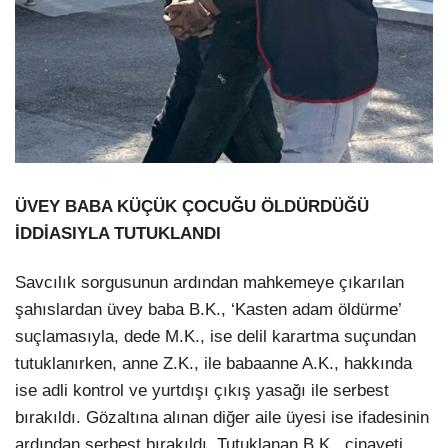
ÜVEY BABA KÜÇÜK ÇOCUĞU ÖLDÜRDÜĞÜ
İDDİASIYLA TUTUKLANDI
Savcılık sorgusunun ardından mahkemeye çıkarılan
şahıslardan üvey baba B.K., ‘Kasten adam öldürme’
suçlamasıyla, dede M.K., ise delil karartma suçundan
tutuklanırken, anne Z.K., ile babaanne A.K., hakkında
ise adli kontrol ve yurtdışı çıkış yasağı ile serbest
bırakıldı. Gözaltına alınan diğer aile üyesi ise ifadesinin
ardından serbest bırakıldı. Tutuklanan B.K., cinayeti