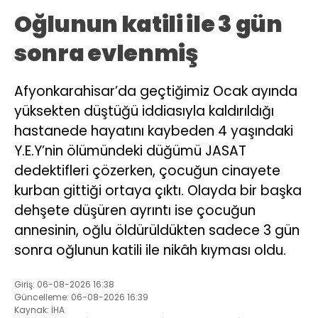
Oğlunun katili ile 3 gün
sonra evlenmiş
Afyonkarahisar’da geçtiğimiz Ocak ayında
yüksekten düştüğü iddiasıyla kaldırıldığı
hastanede hayatını kaybeden 4 yaşındaki
Y.E.Y’nin ölümündeki düğümü JASAT
dedektifleri çözerken, çocuğun cinayete
kurban gittiği ortaya çıktı. Olayda bir başka
dehşete düşüren ayrıntı ise çocuğun
annesinin, oğlu öldürüldükten sadece 3 gün
sonra oğlunun katili ile nikâh kıyması oldu.
Giriş: 06-08-2026 16:38
Güncelleme: 06-08-2026 16:39
Kaynak: İHA