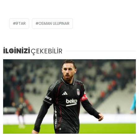
IFTAR
OSMAN ULUPINAR
İLGİNİZİ
ÇEKEBİLİR