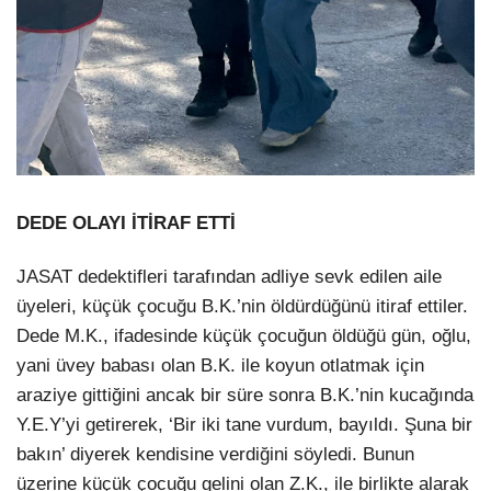
DEDE OLAYI İTİRAF ETTİ
JASAT dedektifleri tarafından adliye sevk edilen aile
üyeleri, küçük çocuğu B.K.’nin öldürdüğünü itiraf ettiler.
Dede M.K., ifadesinde küçük çocuğun öldüğü gün, oğlu,
yani üvey babası olan B.K. ile koyun otlatmak için
araziye gittiğini ancak bir süre sonra B.K.’nin kucağında
Y.E.Y’yi getirerek, ‘Bir iki tane vurdum, bayıldı. Şuna bir
bakın’ diyerek kendisine verdiğini söyledi. Bunun
üzerine küçük çocuğu gelini olan Z.K., ile birlikte alarak