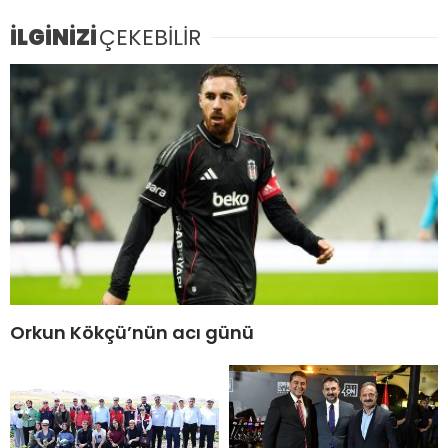
İLGİNİZİ
ÇEKEBİLİR
Orkun Kökçü’nün acı günü