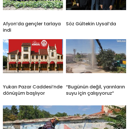
Afyon’da gençler tarlaya
Söz Gültekin Uysal’da
indi
Yukarı Pazar Caddesi’nde
“Bugünün değil, yarınların
dönüşüm başlıyor
suyu için çalışıyoruz”