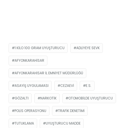
1 KILO 100 GRAM UYUŞTURUCU
ADLIYEYE SEVK
AFYONKARAHISAR
AFYONKARAHISAR İL EMNIYET MÜDÜRLÜĞÜ
ASAYIŞ UYGULAMASI
CEZAEVI
E.S.
GÖZALTI
NARKOTIK
OTOMOBILDE UYUŞTURUCU
POLIS OPERASYONU
TRAFIK DENETIMI
TUTUKLAMA
UYUŞTURUCU MADDE