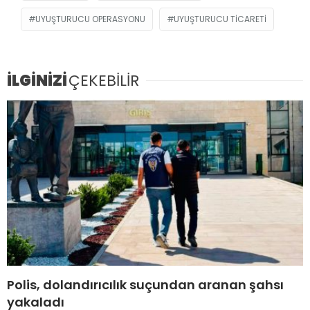
UYUŞTURUCU OPERASYONU
UYUŞTURUCU TICARETI
İLGİNİZİ
ÇEKEBİLİR
Polis, dolandırıcılık suçundan aranan şahsı
yakaladı