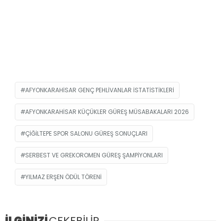
AFYONKARAHISAR GENÇ PEHLIVANLAR İSTATISTIKLERI
AFYONKARAHISAR KÜÇÜKLER GÜREŞ MÜSABAKALARI 2026
ÇIĞILTEPE SPOR SALONU GÜREŞ SONUÇLARI
SERBEST VE GREKOROMEN GÜREŞ ŞAMPIYONLARI
YILMAZ ERŞEN ÖDÜL TÖRENI
İLGİNİZİ
ÇEKEBİLİR