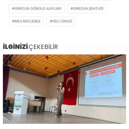
GIRESUN GÖNÜLLÜ ALAYLARI
GIRESUN ŞEHITLIĞI
MILLI MÜCADELE
VELI CENGIZ
İLGİNİZİ
ÇEKEBİLİR