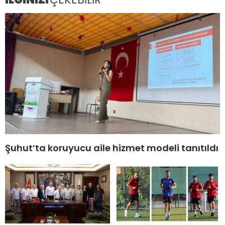
Şuhut’ta koruyucu aile hizmet modeli tanıtıldı