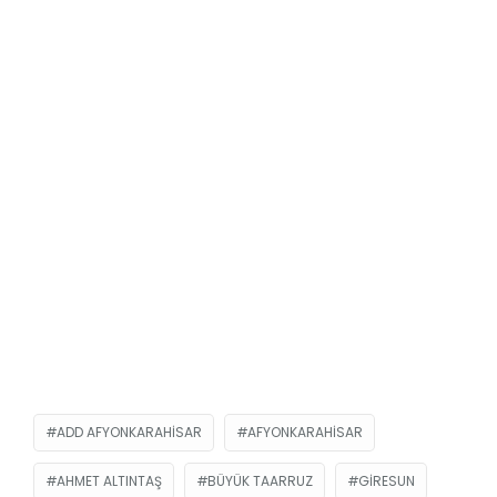
ADD AFYONKARAHISAR
AFYONKARAHISAR
AHMET ALTINTAŞ
BÜYÜK TAARRUZ
GIRESUN