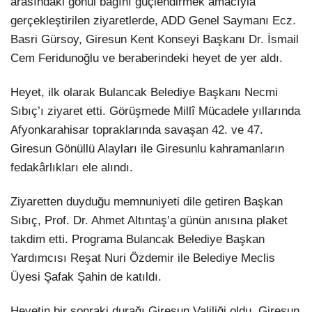
arasındaki gönül bağını güçlendirmek amacıyla
gerçekleştirilen ziyaretlerde, ADD Genel Saymanı Ecz.
Basri Gürsoy, Giresun Kent Konseyi Başkanı Dr. İsmail
Cem Feridunoğlu ve beraberindeki heyet de yer aldı.
Heyet, ilk olarak Bulancak Belediye Başkanı Necmi
Sıbıç’ı ziyaret etti. Görüşmede Millî Mücadele yıllarında
Afyonkarahisar topraklarında savaşan 42. ve 47.
Giresun Gönüllü Alayları ile Giresunlu kahramanların
fedakârlıkları ele alındı.
Ziyaretten duyduğu memnuniyeti dile getiren Başkan
Sıbıç, Prof. Dr. Ahmet Altıntaş’a günün anısına plaket
takdim etti. Programa Bulancak Belediye Başkan
Yardımcısı Reşat Nuri Özdemir ile Belediye Meclis
Üyesi Şafak Şahin de katıldı.
Heyetin bir sonraki durağı Giresun Valiliği oldu. Giresun