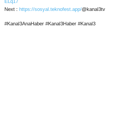
ELq17
Next :
https://sosyal.teknofest.app/
@kanal3tv
#Kanal3AnaHaber #Kanal3Haber #Kanal3