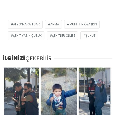
AFYONKARAHISAR
ANMA
MUHITTIN ÖZAŞKIN
ŞEHIT YASIN ÇUBUK
ŞEHITLER ÖLMEZ
ŞUHUT
İLGİNİZİ
ÇEKEBİLİR