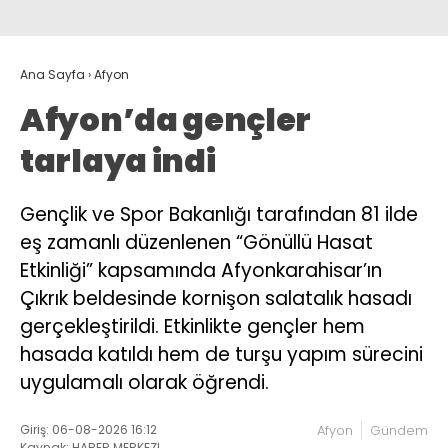
Ana Sayfa
›
Afyon
Afyon’da gençler
tarlaya indi
Gençlik ve Spor Bakanlığı tarafından 81 ilde
eş zamanlı düzenlenen “Gönüllü Hasat
Etkinliği” kapsamında Afyonkarahisar’ın
Çıkrık beldesinde kornişon salatalık hasadı
gerçekleştirildi. Etkinlikte gençler hem
hasada katıldı hem de turşu yapım sürecini
uygulamalı olarak öğrendi.
Giriş: 06-08-2026 16:12
Afyon
Gündem
Kaynak: HABER MERKEZI