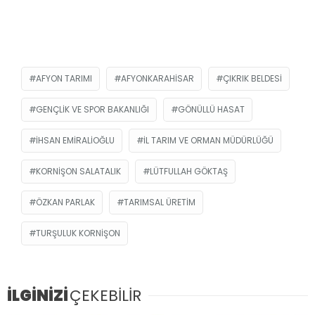
AFYON TARIMI
AFYONKARAHISAR
ÇIKRIK BELDESI
GENÇLIK VE SPOR BAKANLIĞI
GÖNÜLLÜ HASAT
İHSAN EMIRALIOĞLU
IL TARIM VE ORMAN MÜDÜRLÜĞÜ
KORNIŞON SALATALIK
LÜTFULLAH GÖKTAŞ
ÖZKAN PARLAK
TARIMSAL ÜRETIM
TURŞULUK KORNIŞON
İLGİNİZİ
ÇEKEBİLİR