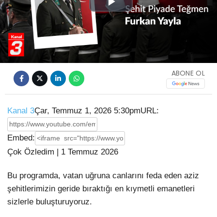
Play
Video
ABONE OL
Kanal 3
Çar, Temmuz 1, 2026 5:30pm
URL:
Embed:
Çok Özledim | 1 Temmuz 2026
Bu programda, vatan uğruna canlarını feda eden aziz
şehitlerimizin geride bıraktığı en kıymetli emanetleri
sizlerle
buluşturuyoruz.