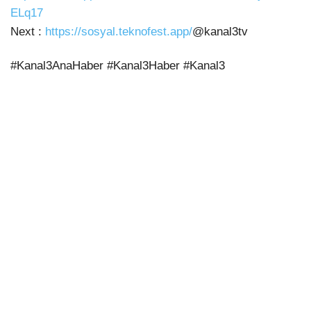
ELq17
Next :
https://sosyal.teknofest.app/
@kanal3tv
#Kanal3AnaHaber #Kanal3Haber #Kanal3