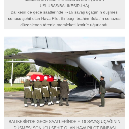
USLUBAŞ/BALIKESİR-İHA)
Balıkesir’de gece saatlerinde F-16 savaş uçağının düşmesi
sonucu şehit olan Hava Pilot Binbaşı İbrahim Bolat’ın cenazesi
düzenlenen törenle memleketi İzmir’e uğurlandı.
BALIKESİR’DE GECE SAATLERİNDE F-16 SAVAŞ UÇAĞININ
DÜŞMESİ SONUCU ŞEHİT OLAN HAVA PİLOT BİNBAŞI