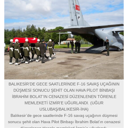
BALIKESİR’DE GECE SAATLERİNDE F-16 SAVAŞ UÇAĞININ
DÜŞMESİ SONUCU ŞEHİT OLAN HAVA PİLOT BİNBAŞI
İBRAHİM BOLAT’IN CENAZESİ DÜZENLENEN TÖRENLE
MEMLEKETİ İZMİR’E UĞURLANDI. (UĞUR
USLUBAŞ/BALIKESİR-İHA)
Balıkesir’de gece saatlerinde F-16 savaş uçağının düşmesi
sonucu şehit olan Hava Pilot Binbaşı İbrahim Bolat’ın cenazesi
düzenlenen törenle memleketi İzmir’e uğurlandı.