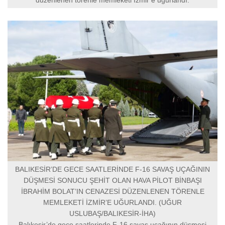
BALIKESİR’DE GECE SAATLERİNDE F-16 SAVAŞ UÇAĞININ
DÜŞMESİ SONUCU ŞEHİT OLAN HAVA PİLOT BİNBAŞI
İBRAHİM BOLAT’IN CENAZESİ DÜZENLENEN TÖRENLE
MEMLEKETİ İZMİR’E UĞURLANDI. (UĞUR
USLUBAŞ/BALIKESİR-İHA)
Balıkesir’de gece saatlerinde F-16 savaş uçağının düşmesi