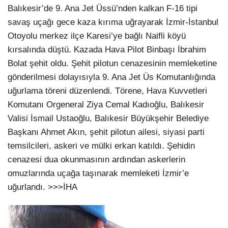
Balıkesir’de 9. Ana Jet Üssü’nden kalkan F-16 tipi
savaş uçağı gece kaza kırıma uğrayarak İzmir-İstanbul
Otoyolu merkez ilçe Karesi’ye bağlı Naifli köyü
kırsalında düştü. Kazada Hava Pilot Binbaşı İbrahim
Bolat şehit oldu. Şehit pilotun cenazesinin memleketine
gönderilmesi dolayısıyla 9. Ana Jet Üs Komutanlığında
uğurlama töreni düzenlendi. Törene, Hava Kuvvetleri
Komutanı Orgeneral Ziya Cemal Kadıoğlu, Balıkesir
Valisi İsmail Ustaoğlu, Balıkesir Büyükşehir Belediye
Başkanı Ahmet Akın, şehit pilotun ailesi, siyasi parti
temsilcileri, askeri ve mülki erkan katıldı. Şehidin
cenazesi dua okunmasının ardından askerlerin
omuzlarında uçağa taşınarak memleketi İzmir’e
uğurlandı. >>>İHA