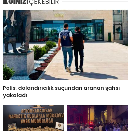
İLGİNİZİ
ÇEKEBİLİR
Polis, dolandırıcılık suçundan aranan şahsı
yakaladı