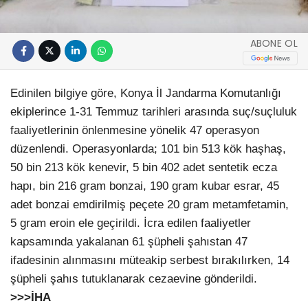
ABONE OL
Edinilen bilgiye göre, Konya İl Jandarma Komutanlığı
ekiplerince 1-31 Temmuz tarihleri arasında suç/suçluluk
faaliyetlerinin önlenmesine yönelik 47 operasyon
düzenlendi. Operasyonlarda; 101 bin 513 kök haşhaş,
50 bin 213 kök kenevir, 5 bin 402 adet sentetik ecza
hapı, bin 216 gram bonzai, 190 gram kubar esrar, 45
adet bonzai emdirilmiş peçete 20 gram metamfetamin,
5 gram eroin ele geçirildi. İcra edilen faaliyetler
kapsamında yakalanan 61 şüpheli şahıstan 47
ifadesinin alınmasını müteakip serbest bırakılırken, 14
şüpheli şahıs tutuklanarak cezaevine gönderildi.
>>>İHA