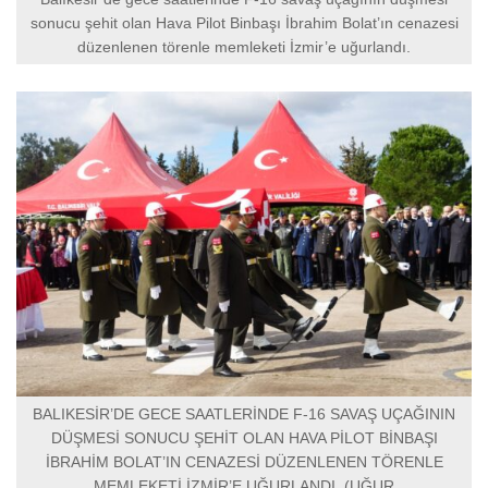
sonucu şehit olan Hava Pilot Binbaşı İbrahim Bolat’ın cenazesi
düzenlenen törenle memleketi İzmir’e uğurlandı.
BALIKESİR’DE GECE SAATLERİNDE F-16 SAVAŞ UÇAĞININ
DÜŞMESİ SONUCU ŞEHİT OLAN HAVA PİLOT BİNBAŞI
İBRAHİM BOLAT’IN CENAZESİ DÜZENLENEN TÖRENLE
MEMLEKETİ İZMİR’E UĞURLANDI. (UĞUR