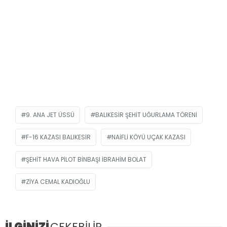
9. ANA JET ÜSSÜ
BALIKESIR ŞEHIT UĞURLAMA TÖRENI
F-16 KAZASI BALIKESIR
NAIFLI KÖYÜ UÇAK KAZASI
ŞEHIT HAVA PILOT BINBAŞI İBRAHIM BOLAT
ZIYA CEMAL KADIOĞLU
İLGİNİZİ
ÇEKEBİLİR