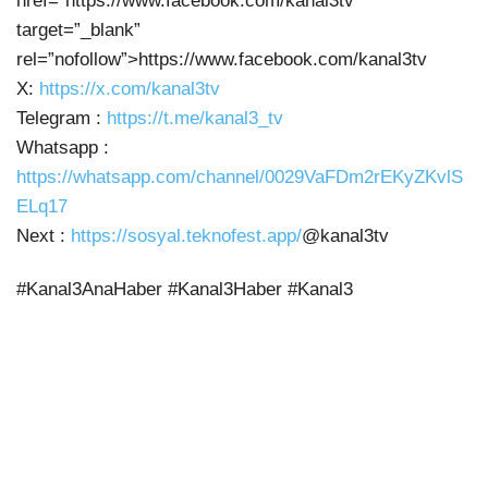
href=”https://www.facebook.com/kanal3tv”
target=”_blank”
rel=”nofollow”>https://www.facebook.com/kanal3tv
X:
https://x.com/kanal3tv
Telegram :
https://t.me/kanal3_tv
Whatsapp :
https://whatsapp.com/channel/0029VaFDm2rEKyZKvlS
ELq17
Next :
https://sosyal.teknofest.app/
@kanal3tv
#Kanal3AnaHaber #Kanal3Haber #Kanal3