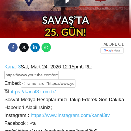
Play
Video
ABONE OL
Kanal 3
Sal, Mart 24, 2026 12:15pm
URL:
Embed:
📶
https://kanal3.com.tr/
Sosyal Medya Hesaplarımızı Takip Ederek Son Dakika
Haberleri Alabilirsiniz;
İnstagram :
https://www.instagram.com/kanal3tv
Facebook : <a