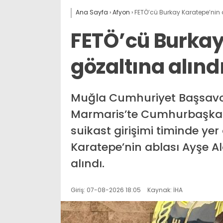
Ana Sayfa
›
Afyon
›
FETÖ’cü Burkay Karatepe’nin 
FETÖ’cü Burkay
gözaltına alınd
Muğla Cumhuriyet Başsavcı
Marmaris’te Cumhurbaşkan
suikast girişimi timinde ye
Karatepe’nin ablası Ayşe A
alındı.
Giriş: 07-08-2026 18:05
Kaynak: İHA