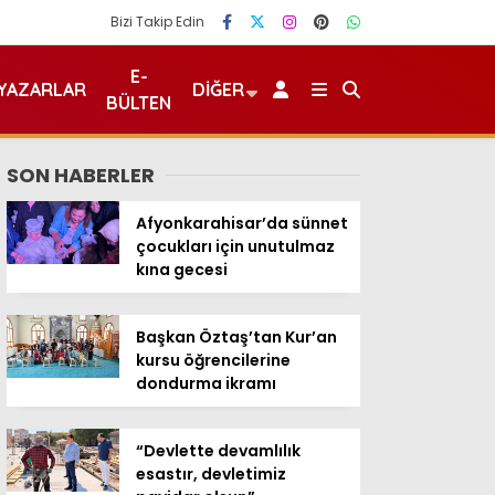
Bizi Takip Edin
E-
YAZARLAR
DIĞER
BÜLTEN
SON HABERLER
Afyonkarahisar’da sünnet
çocukları için unutulmaz
kına gecesi
Başkan Öztaş’tan Kur’an
kursu öğrencilerine
dondurma ikramı
“Devlette devamlılık
esastır, devletimiz