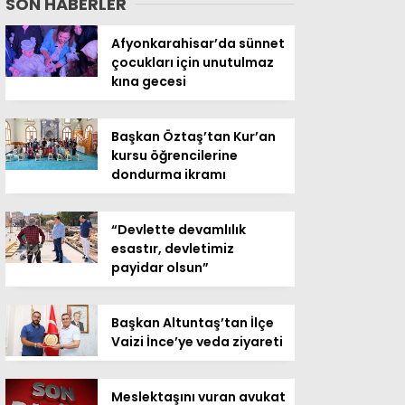
SON HABERLER
Afyonkarahisar’da sünnet
çocukları için unutulmaz
kına gecesi
Başkan Öztaş’tan Kur’an
kursu öğrencilerine
dondurma ikramı
“Devlette devamlılık
esastır, devletimiz
payidar olsun”
Başkan Altuntaş’tan İlçe
Vaizi İnce’ye veda ziyareti
Meslektaşını vuran avukat