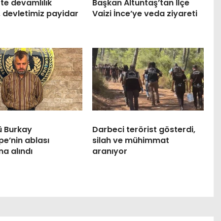
te devamlılık
Başkan Altuntaş’tan İlçe
, devletimiz payidar
Vaizi İnce’ye veda ziyareti
ü Burkay
Darbeci terörist gösterdi,
e’nin ablası
silah ve mühimmat
na alındı
aranıyor