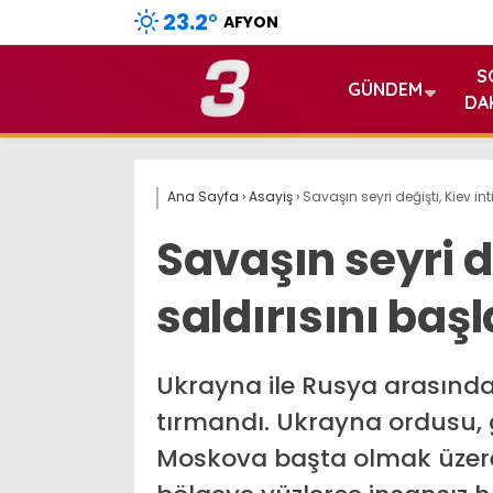
23.2
°
AFYON
S
GÜNDEM
DA
Ana Sayfa
›
Asayiş
›
Savaşın seyri değişti, Kiev int
Savaşın seyri d
saldırısını başl
Ukrayna ile Rusya arasında
tırmandı. Ukrayna ordusu,
Moskova başta olmak üzere 