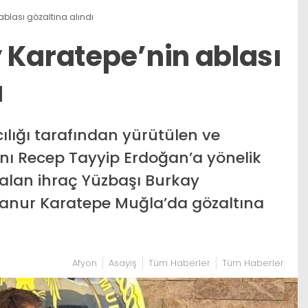
ablası gözaltına alındı
 Karatepe’nin ablası
ı
lığı tarafından yürütülen ve
ı Recep Tayyip Erdoğan’a yönelik
r alan ihraç Yüzbaşı Burkay
lanur Karatepe Muğla’da gözaltına
Afyon
Asayiş
Tüm Haberler
Tüm Haberler