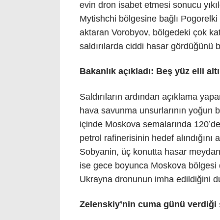
evin dron isabet etmesi sonucu yıkıldı
Mytishchi bölgesine bağlı Pogorelki k
aktaran Vorobyov, bölgedeki çok katlı
saldırılarda ciddi hasar gördüğünü bel
Bakanlık açıkladı: Beş yüz elli alt
Saldırıların ardından açıklama ya
hava savunma unsurlarının yoğun bi
içinde Moskova semalarında 120’den
petrol rafinerisinin hedef alındığın
Sobyanin, üç konutta hasar meydan
ise gece boyunca Moskova bölgesi 
Ukrayna dronunun imha edildiğini d
Zelenskiy’nin cuma günü verdiği 