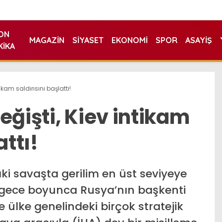
ON
MAGAZIN
SIYASET
EKONOMI
SPOR
ASAYIŞ
KIKA
ikam saldırısını başlattı!
eğişti, Kiev intikam
attı!
ki savaşta gerilim en üst seviyeye
 gece boyunca Rusya’nın başkenti
ülke genelindeki birçok stratejik