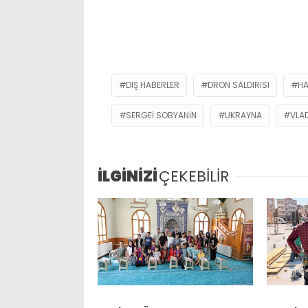
DIŞ HABERLER
DRON SALDIRISI
H
SERGEI SOBYANIN
UKRAYNA
VLAD
İLGİNİZİ
ÇEKEBİLİR