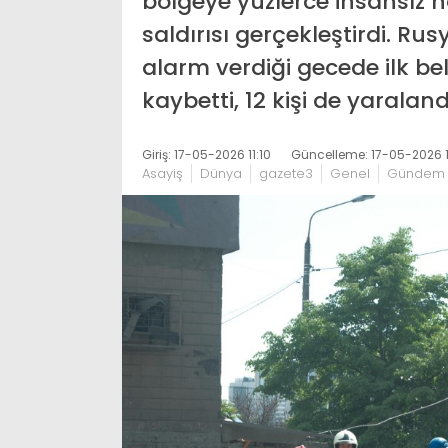
bölgeye yüzlerce insansız h
saldırısı gerçekleştirdi. R
alarm verdiği gecede ilk bel
kaybetti, 12 kişi de yaraland
Giriş: 17-05-2026 11:10
Güncelleme: 17-05-2026 11
Asayiş
Dünya
gazete3
Genel
Gündem