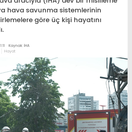
ava aracıyla (İHA) dev bir misilleme
usya hava savunma sistemlerinin
irlemelere göre üç kişi hayatını
ı.
:11
Kaynak: İHA
Hayat