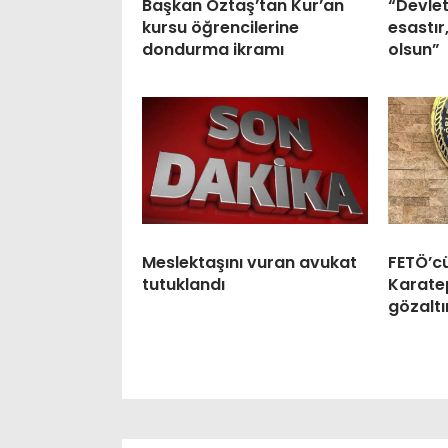
Başkan Öztaş’tan Kur’an
“Devlet
kursu öğrencilerine
esastır
dondurma ikramı
olsun”
Meslektaşını vuran avukat
FETÖ’c
tutuklandı
Karatep
gözaltı