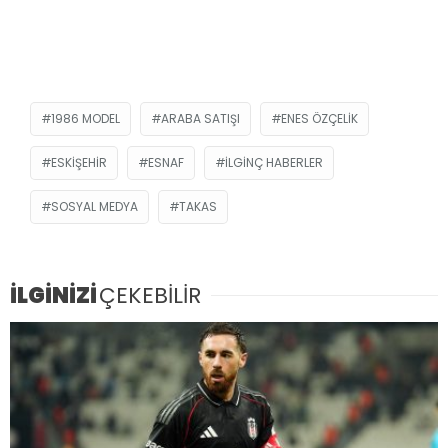
1986 MODEL
ARABA SATIŞI
ENES ÖZÇELIK
ESKIŞEHIR
ESNAF
ILGINÇ HABERLER
SOSYAL MEDYA
TAKAS
İLGİNİZİ
ÇEKEBİLİR