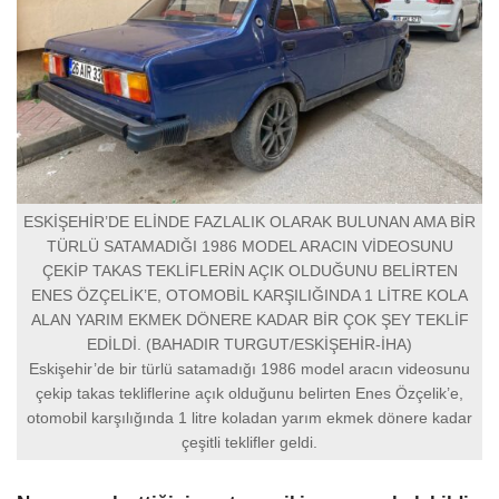
ESKİŞEHİR’DE ELİNDE FAZLALIK OLARAK BULUNAN AMA BİR
TÜRLÜ SATAMADIĞI 1986 MODEL ARACIN VİDEOSUNU
ÇEKİP TAKAS TEKLİFLERİN AÇIK OLDUĞUNU BELİRTEN
ENES ÖZÇELİK’E, OTOMOBİL KARŞILIĞINDA 1 LİTRE KOLA
ALAN YARIM EKMEK DÖNERE KADAR BİR ÇOK ŞEY TEKLİF
EDİLDİ. (BAHADIR TURGUT/ESKİŞEHİR-İHA)
Eskişehir’de bir türlü satamadığı 1986 model aracın videosunu
çekip takas tekliflerine açık olduğunu belirten Enes Özçelik’e,
otomobil karşılığında 1 litre koladan yarım ekmek dönere kadar
çeşitli teklifler geldi.