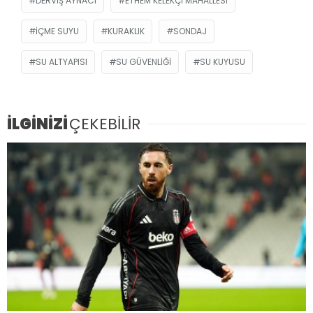
DERVIŞ AYNACI
ETHEM KELEKÇI MAHALLESI
IÇME SUYU
KURAKLIK
SONDAJ
SU ALTYAPISI
SU GÜVENLIĞI
SU KUYUSU
İLGİNİZİ
ÇEKEBİLİR