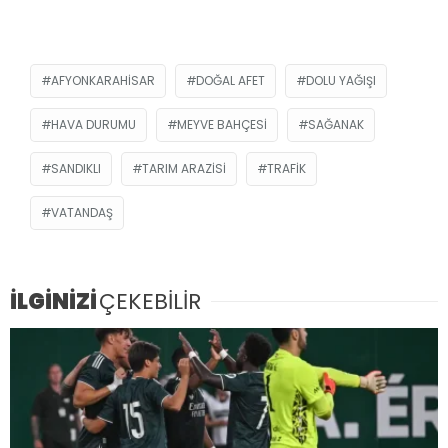
AFYONKARAHISAR
DOĞAL AFET
DOLU YAĞIŞI
HAVA DURUMU
MEYVE BAHÇESI
SAĞANAK
SANDIKLI
TARIM ARAZISI
TRAFIK
VATANDAŞ
İLGİNİZİ
ÇEKEBİLİR