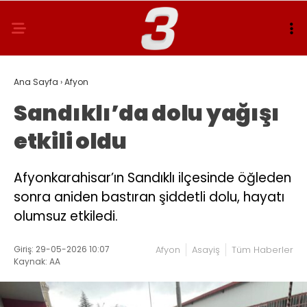
Ana Sayfa
›
Afyon
Sandıklı’da dolu yağışı
etkili oldu
Afyonkarahisar’ın Sandıklı ilçesinde öğleden
sonra aniden bastıran şiddetli dolu, hayatı
olumsuz etkiledi.
Giriş: 29-05-2026 10:07
Afyon
Asayiş
Tüm Haberler
Kaynak: AA