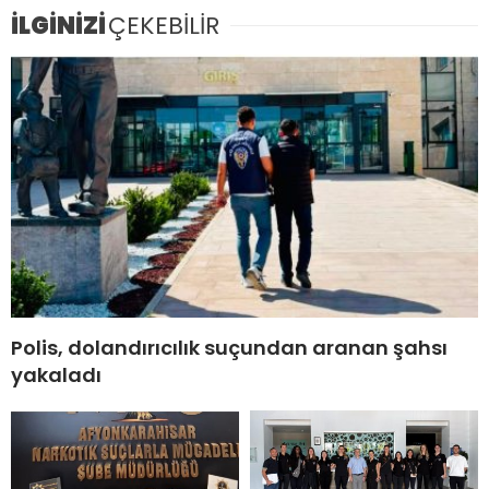
İLGİNİZİ
ÇEKEBİLİR
Polis, dolandırıcılık suçundan aranan şahsı
yakaladı