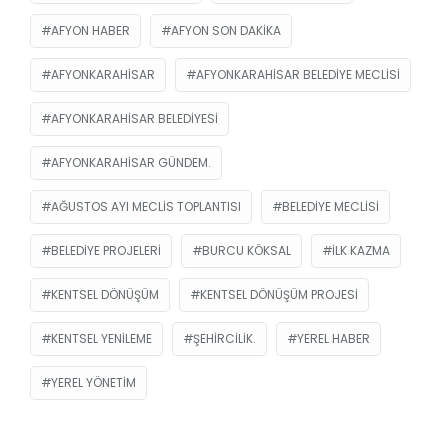
AFYON HABER
AFYON SON DAKIKA
AFYONKARAHISAR
AFYONKARAHISAR BELEDIYE MECLISI
AFYONKARAHISAR BELEDIYESI
AFYONKARAHISAR GÜNDEM.
AĞUSTOS AYI MECLIS TOPLANTISI
BELEDIYE MECLISI
BELEDIYE PROJELERI
BURCU KÖKSAL
ILK KAZMA
KENTSEL DÖNÜŞÜM
KENTSEL DÖNÜŞÜM PROJESI
KENTSEL YENILEME
ŞEHIRCILIK.
YEREL HABER
YEREL YÖNETIM