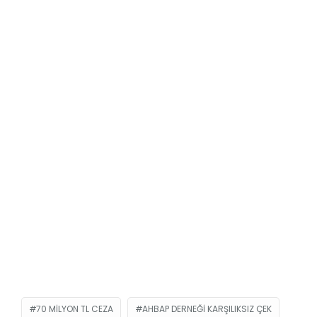
70 MILYON TL CEZA
AHBAP DERNEĞI KARŞILIKSIZ ÇEK