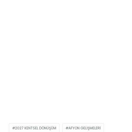
2027 KENTSEL DÖNÜŞÜM
AFYON GELIŞMELERI