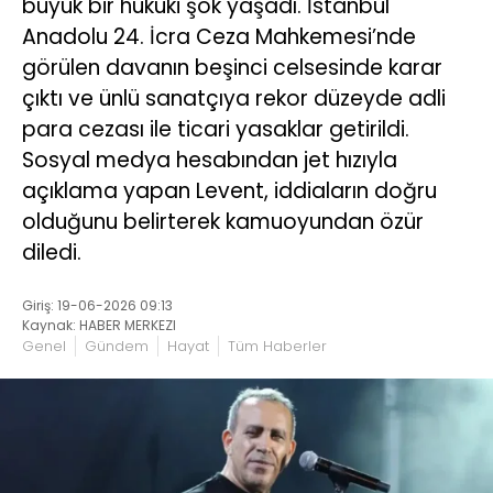
büyük bir hukuki şok yaşadı. İstanbul
Anadolu 24. İcra Ceza Mahkemesi’nde
görülen davanın beşinci celsesinde karar
çıktı ve ünlü sanatçıya rekor düzeyde adli
para cezası ile ticari yasaklar getirildi.
Sosyal medya hesabından jet hızıyla
açıklama yapan Levent, iddiaların doğru
olduğunu belirterek kamuoyundan özür
diledi.
Giriş: 19-06-2026 09:13
Kaynak: HABER MERKEZI
Genel
Gündem
Hayat
Tüm Haberler