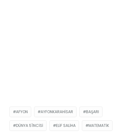
AFYON
AYFONKARAHISAR
BAŞARI
DÜNYA 5'INCISI
ELIF SALIHA
MATEMATIK