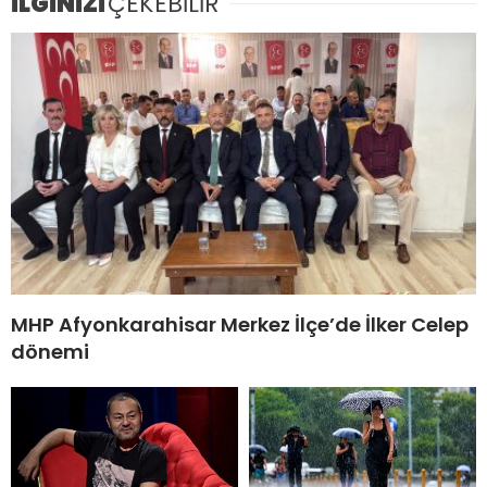
İLGİNİZİ
ÇEKEBİLİR
MHP Afyonkarahisar Merkez İlçe’de İlker Celep
dönemi