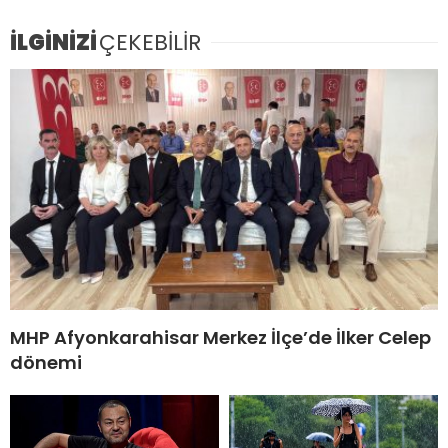
İLGİNİZİ
ÇEKEBİLİR
MHP Afyonkarahisar Merkez İlçe’de İlker Celep
dönemi