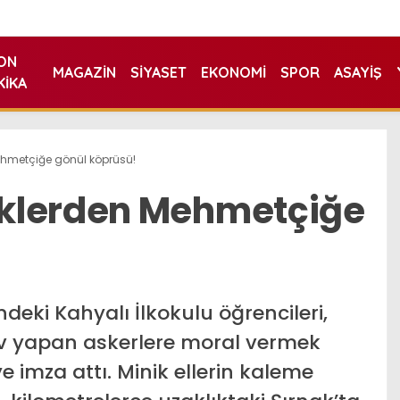
ON
MAGAZIN
SIYASET
EKONOMI
SPOR
ASAYIŞ
KIKA
hmetçiğe gönül köprüsü!
klerden Mehmetçiğe
eki Kahyalı İlkokulu öğrencileri,
 yapan askerlere moral vermek
e imza attı. Minik ellerin kaleme