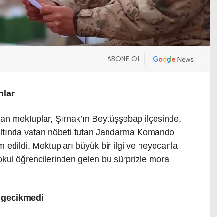
ABONE OL
nlar
ıtan mektuplar, Şırnak’ın Beytüşşebap ilçesinde,
r altında vatan nöbeti tutan Jandarma Komando
 edildi. Mektupları büyük bir ilgi ve heyecanla
kul öğrencilerinden gelen bu sürprizle moral
 gecikmedi