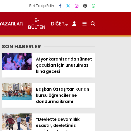
Bizi Takip Edin
E-
YAZARLAR
DIĞER
BÜLTEN
SON HABERLER
Afyonkarahisar’da sünnet
çocukları için unutulmaz
kına gecesi
Başkan Öztaş’tan Kur’an
kursu öğrencilerine
dondurma ikramı
“Devlette devamlılık
esastır, devletimiz