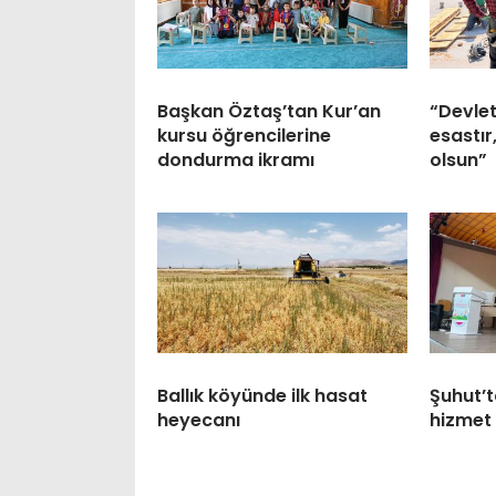
Başkan Öztaş’tan Kur’an
“Devlet
kursu öğrencilerine
esastır
dondurma ikramı
olsun”
Ballık köyünde ilk hasat
Şuhut’t
heyecanı
hizmet 