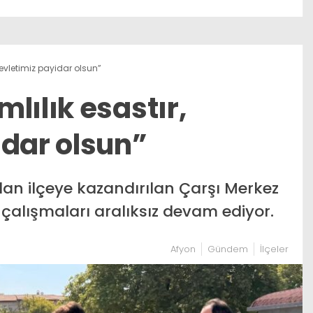
devletimiz payidar olsun”
lılık esastır,
idar olsun”
dan ilçeye kazandırılan Çarşı Merkez
 çalışmaları aralıksız devam ediyor.
Afyon
Gündem
İlçeler