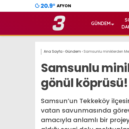
20.9
°
AFYON
S
GÜNDEM
DA
Ana Sayfa
›
Gündem
›
Samsunlu miniklerden Me
Samsunlu mini
gönül köprüsü!
Samsun’un Tekkeköy ilçesind
vatan savunmasında görev
amacıyla anlamlı bir projey