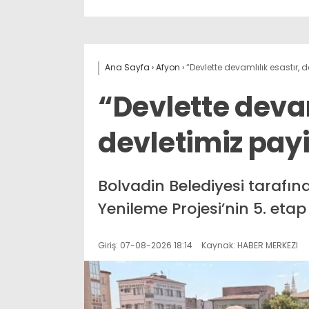
Ana Sayfa
›
Afyon
›
“Devlette devamlılık esastır, 
“Devlette devam
devletimiz pay
Bolvadin Belediyesi tarafın
Yenileme Projesi’nin 5. etap
Giriş: 07-08-2026 18:14
Kaynak: HABER MERKEZI