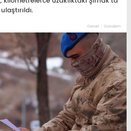
 kilometrelerce uzaklıktaki Şırnak’ta
aştırıldı.
Genel
Gündem