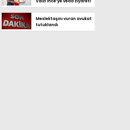
Vaizi İnce’ye veda ziyareti
Meslektaşını vuran avukat
tutuklandı