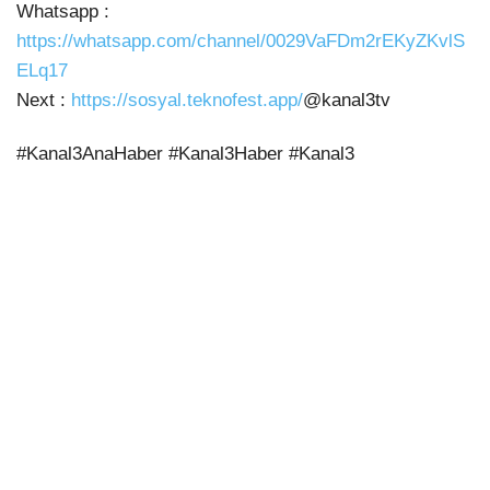
Whatsapp :
https://whatsapp.com/channel/0029VaFDm2rEKyZKvlS
ELq17
Next :
https://sosyal.teknofest.app/
@kanal3tv
#Kanal3AnaHaber #Kanal3Haber #Kanal3