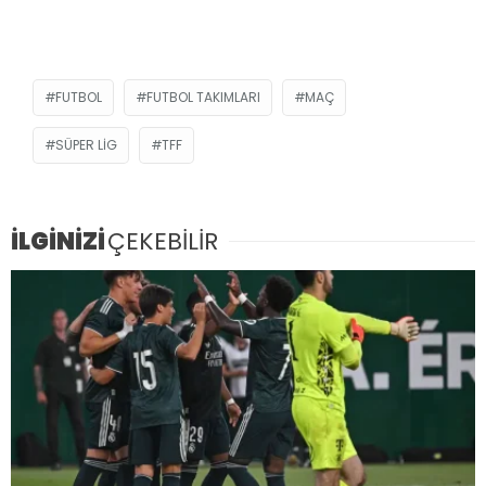
FUTBOL
FUTBOL TAKIMLARI
MAÇ
SÜPER LIG
TFF
İLGİNİZİ
ÇEKEBİLİR