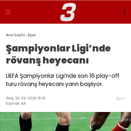
Ana Sayfa
›
Spor
Şampiyonlar Ligi’nde
rövanş heyecanı
UEFA Şampiyonlar Ligi’nde son 16 play-off
turu rövanş heyecanı yarın başlıyor.
Giriş: 23-02-2026 15:10
Spor
Kaynak: AA