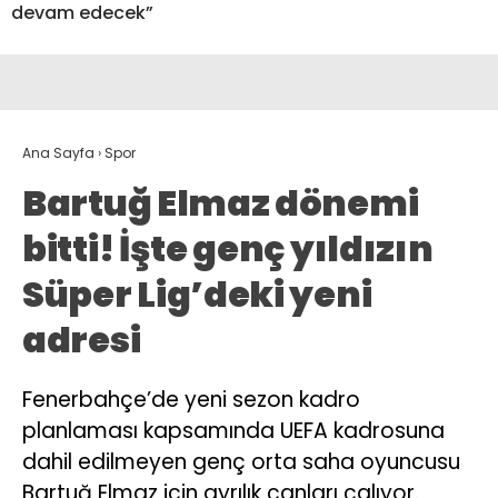
devam edecek”
Ana Sayfa
›
Spor
Bartuğ Elmaz dönemi
bitti! İşte genç yıldızın
Süper Lig’deki yeni
adresi
Fenerbahçe’de yeni sezon kadro
planlaması kapsamında UEFA kadrosuna
dahil edilmeyen genç orta saha oyuncusu
Bartuğ Elmaz için ayrılık çanları çalıyor.