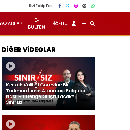
Bizi Takip Edin
E-
YAZARLAR
DIĞER
BÜLTEN
DİĞER VİDEOLAR
Kerkük Valiliği Görevine Bir
Türkmen İsmin Atanması Bölgede
Nasıl Bir Denge Oluşturacak? |
Sınırsız