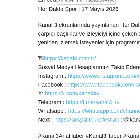
Her Dalda Spor | 17 Mayıs 2026
Kanal 3 ekranlarında yayınlanan Her Dal
çarpıcı başlıklar ve
izleyiciyi içine çeken
yeniden izlemek isteyenler için program
📶
https://kanal3.com.tr/
Sosyal Medya Hesaplarımızı Takip Ederek
İnstagram :
https://www.instagram.com/k
Facebook :
https://www.facebook.com/ka
X:
https://x.com/kanal3tv
Telegram :
https://t.me/kanal3_tv
Whatsapp :
https://whatsapp.com/cha
Next :
https://sosyal.teknofest.app/
@kana
#Kanal3AnaHaber #Kanal3Haber #Kana