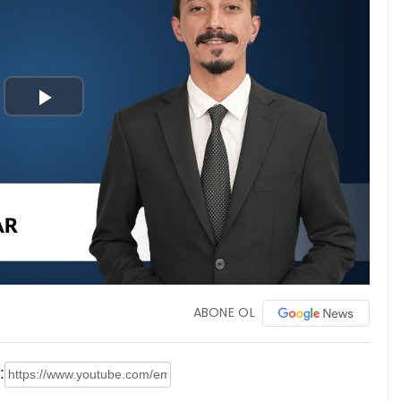
Play
Video
ABONE OL
: