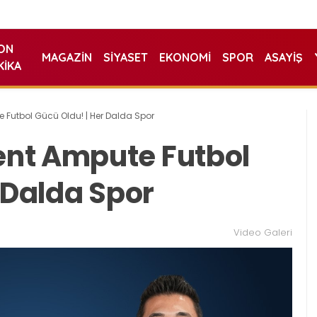
ON
MAGAZIN
SIYASET
EKONOMI
SPOR
ASAYIŞ
KIKA
Futbol Gücü Oldu! | Her Dalda Spor
nt Ampute Futbol
 Dalda Spor
Video Galeri