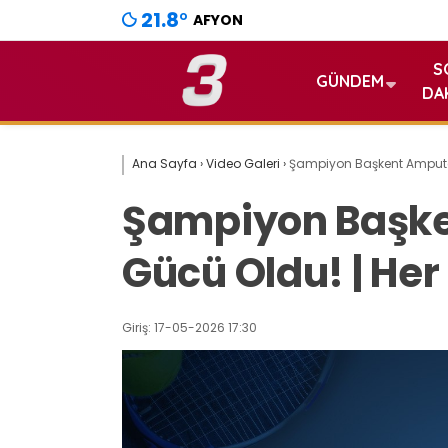
21.8
°
AFYON
S
GÜNDEM
DA
Ana Sayfa
›
Video Galeri
›
Şampiyon Başkent Ampute 
Şampiyon Başke
Gücü Oldu! | Her
Giriş: 17-05-2026 17:30