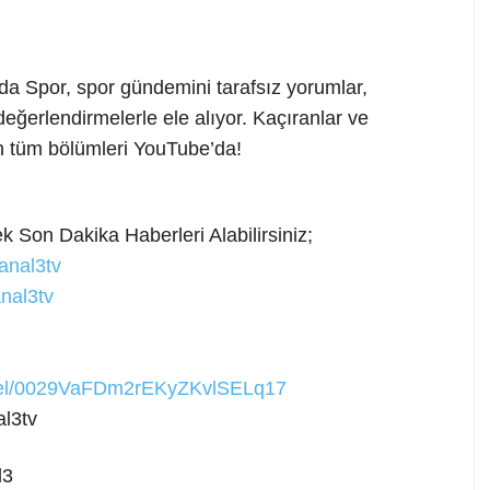
da Spor, spor gündemini tarafsız yorumlar,
 değerlendirmelerle ele alıyor. Kaçıranlar ve
ın tüm bölümleri YouTube’da!
 Son Dakika Haberleri Alabilirsiniz;
anal3tv
nal3tv
nnel/0029VaFDm2rEKyZKvlSELq17
l3tv
l3