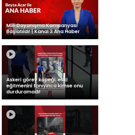
Milli Dayanışma Kampanyası
Başlatıldı! | Kanal 3 Ana Haber
Askeri görev köpeği, eski
eğitmenini tanıyınca kimse onu
durduramadı!