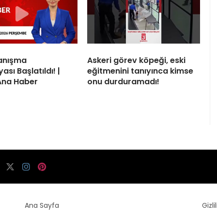
yanışma
Askeri görev köpeği, eski
sı Başlatıldı! |
eğitmenini tanıyınca kimse
Ana Haber
onu durduramadı!
Ana Sayfa
Gizli