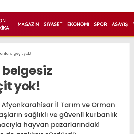
ON
MAGAZIN
SIYASET
EKONOMI
SPOR
ASAYIŞ
KIKA
anlara geçit yok!
 belgesiz
it yok!
Afyonkarahisar İl Tarım ve Orman
şların sağlıklı ve güvenli kurbanlık
macıyla hayvan pazarlarındaki