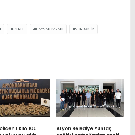
M
GENEL
HAYVAN PAZARI
KURBANLIK
lden 1 kilo 100
Afyon Belediye Yüntaş