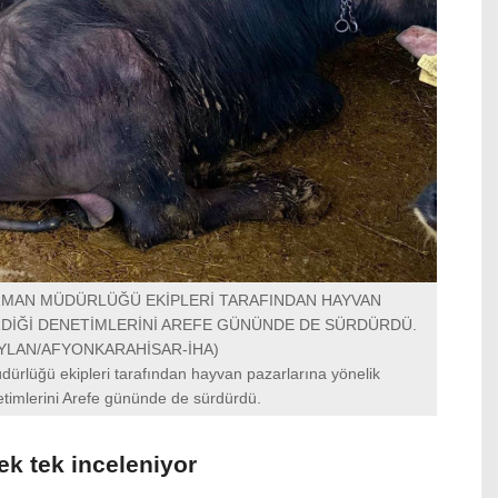
RMAN MÜDÜRLÜĞÜ EKİPLERİ TARAFINDAN HAYVAN
DİĞİ DENETİMLERİNİ AREFE GÜNÜNDE DE SÜRDÜRDÜ.
YLAN/AFYONKARAHİSAR-İHA)
ürlüğü ekipleri tarafından hayvan pazarlarına yönelik
etimlerini Arefe gününde de sürdürdü.
ek tek inceleniyor