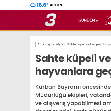
18.6
°
AFYON
S
GÜNDEM
DA
Ana Sayfa
›
Afyon
›
Sahte küpeli ve belgesiz hayv
Sahte küpeli ve
hayvanlara geç
Kurban Bayramı öncesinde 
Müdürlüğü ekipleri, vatanda
ve alışveriş yapabilmesi a