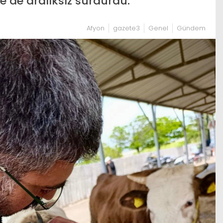
e de aralıksız sürdürdü.
Afyon
gazete3
Genel
Gündem