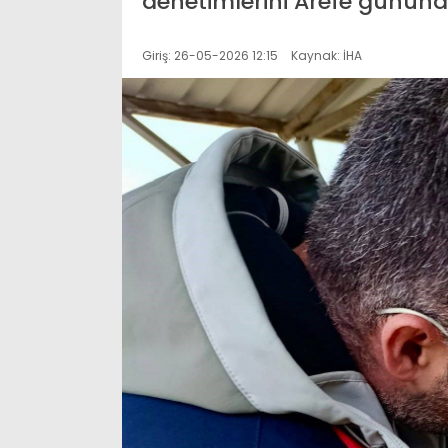
denetimlerini Arefe gününd
Giriş: 26-05-2026 12:15
Kaynak: İHA