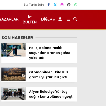
Bizi Takip Edin
E-
YAZARLAR
DIĞER
BÜLTEN
SON HABERLER
Polis, dolandırıcılık
suçundan aranan şahsı
yakaladı
Otomobilden 1 kilo 100
gram uyuşturucu çıktı
Afyon Belediye Yüntaş
sağlık kontrolünden geçti