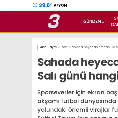
29.6
°
AFYON
S
GÜNDEM
DA
Ana Sayfa
›
Spor
›
Sahada heyecan fırtınası: 31 
Sahada heyecan 
Salı günü hang
Sporseverler için ekran baş
akşamı futbol dünyasında 
yolundaki önemli virajlar fut