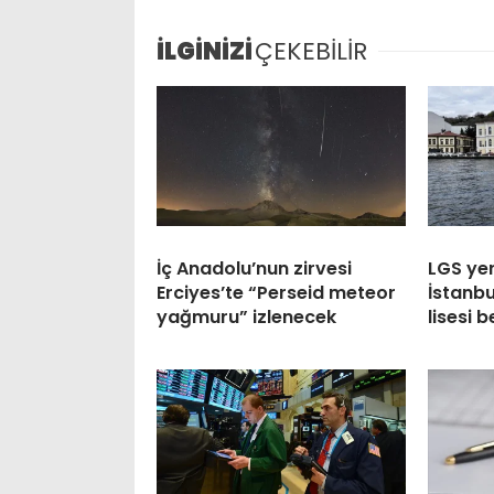
İLGİNİZİ
ÇEKEBİLİR
İç Anadolu’nun zirvesi
LGS yer
Erciyes’te “Perseid meteor
İstanbu
yağmuru” izlenecek
lisesi b