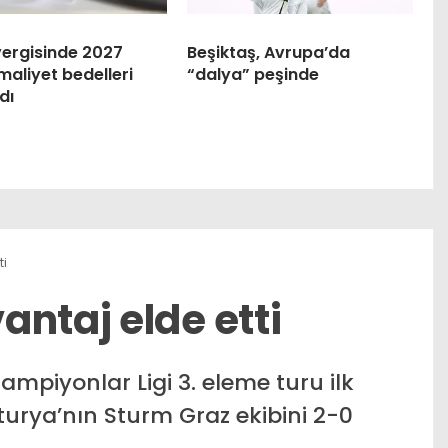
vergisinde 2027
Beşiktaş, Avrupa’da
maliyet bedelleri
“dalya” peşinde
dı
ti
ntaj elde etti
Şampiyonlar Ligi 3. eleme turu ilk
urya’nın Sturm Graz ekibini 2-0