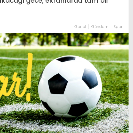
ıkacağı gece, ekranlarda tam bir
Genel
Gündem
Spor