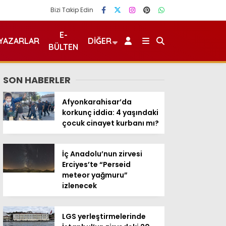
Bizi Takip Edin
E-
YAZARLAR
DIĞER
BÜLTEN
SON HABERLER
Afyonkarahisar’da
korkunç iddia: 4 yaşındaki
çocuk cinayet kurbanı mı?
İç Anadolu’nun zirvesi
Erciyes’te “Perseid
meteor yağmuru”
izlenecek
LGS yerleştirmelerinde