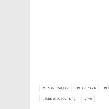
31 MART MAÇLARI
CANLI YAYIN
E
TÜRKIYE KOSOVA MAÇI
TV8