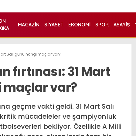
ON
MAGAZIN
SIYASET
EKONOMI
SPOR
ASAYIŞ
KIKA
Mart Salı günü hangi maçlar var?
fırtınası: 31 Mart
i maçlar var?
ına geçme vakti geldi. 31 Mart Salı
kritik mücadeleler ve şampiyonluk
bolseverleri bekliyor. Özellikle A Milli