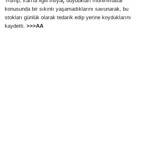
Trump, İran’la ilgili ihtiyaç duydukları mühimmatlar
konusunda bir sıkıntı yaşamadıklarını savunarak, bu
stokları günlük olarak tedarik edip yerine koyduklarını
kaydetti.
>>>
AA