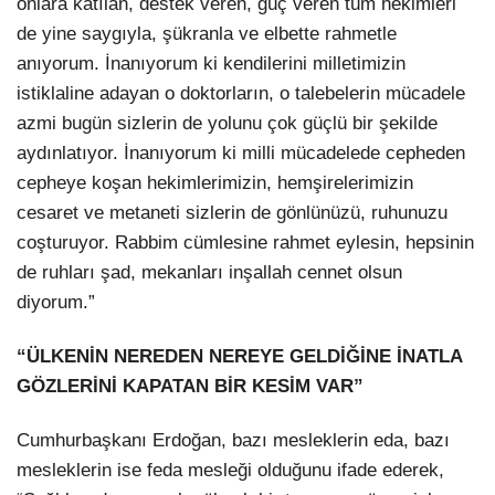
onlara katılan, destek veren, güç veren tüm hekimleri
de yine saygıyla, şükranla ve elbette rahmetle
anıyorum. İnanıyorum ki kendilerini milletimizin
istiklaline adayan o doktorların, o talebelerin mücadele
azmi bugün sizlerin de yolunu çok güçlü bir şekilde
aydınlatıyor. İnanıyorum ki milli mücadelede cepheden
cepheye koşan hekimlerimizin, hemşirelerimizin
cesaret ve metaneti sizlerin de gönlünüzü, ruhunuzu
coşturuyor. Rabbim cümlesine rahmet eylesin, hepsinin
de ruhları şad, mekanları inşallah cennet olsun
diyorum.”
“ÜLKENİN NEREDEN NEREYE GELDİĞİNE İNATLA
GÖZLERİNİ KAPATAN BİR KESİM VAR”
Cumhurbaşkanı Erdoğan, bazı mesleklerin eda, bazı
mesleklerin ise feda mesleği olduğunu ifade ederek,