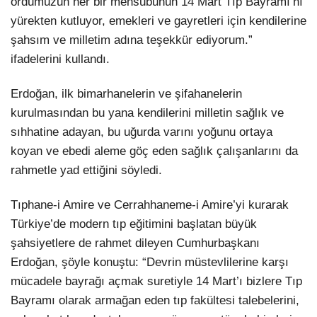
ordumuzun her bir mensubunun 14 Mart Tıp Bayramı’nı
yürekten kutluyor, emekleri ve gayretleri için kendilerine
şahsım ve milletim adına teşekkür ediyorum.”
ifadelerini kullandı.
Erdoğan, ilk bimarhanelerin ve şifahanelerin
kurulmasından bu yana kendilerini milletin sağlık ve
sıhhatine adayan, bu uğurda varını yoğunu ortaya
koyan ve ebedi aleme göç eden sağlık çalışanlarını da
rahmetle yad ettiğini söyledi.
Tıphane-i Amire ve Cerrahhaneme-i Amire’yi kurarak
Türkiye’de modern tıp eğitimini başlatan büyük
şahsiyetlere de rahmet dileyen Cumhurbaşkanı
Erdoğan, şöyle konuştu: “Devrin müstevlilerine karşı
mücadele bayrağı açmak suretiyle 14 Mart’ı bizlere Tıp
Bayramı olarak armağan eden tıp fakültesi talebelerini,