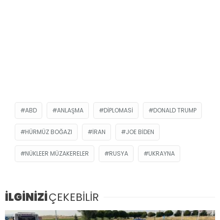
ABD
ANLAŞMA
DIPLOMASI
DONALD TRUMP
HÜRMÜZ BOĞAZI
İRAN
JOE BIDEN
NÜKLEER MÜZAKERELER
RUSYA
UKRAYNA
İLGİNİZİ
ÇEKEBİLİR