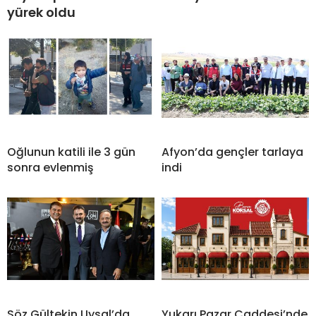
yürek oldu
Oğlunun katili ile 3 gün
Afyon’da gençler tarlaya
sonra evlenmiş
indi
Söz Gültekin Uysal’da
Yukarı Pazar Caddesi’nde