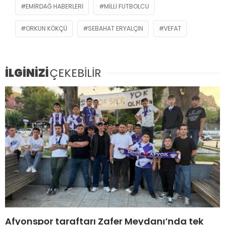
EMIRDAĞ HABERLERI
MILLI FUTBOLCU
ORKUN KÖKÇÜ
SEBAHAT ERYALÇIN
VEFAT
İLGİNİZİ
ÇEKEBİLİR
Afyonspor taraftarı Zafer Meydanı’nda tek