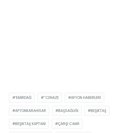
‘EMIRDAĞ
’’CENAZE
AFYON HABERLERI
AFYONKARAHISAR
BAŞSAĞLIĞI
BEŞIKTAŞ
BEŞIKTAŞ KAPTANI
ÇARŞI CAMII