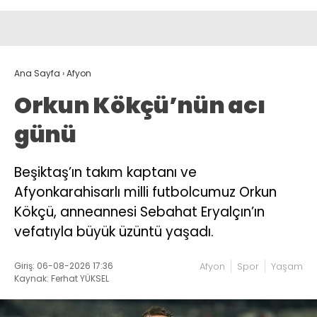
Ana Sayfa
›
Afyon
Orkun Kökçü’nün acı
günü
Beşiktaş’ın takım kaptanı ve
Afyonkarahisarlı milli futbolcumuz Orkun
Kökçü, anneannesi Sebahat Eryalçın’ın
vefatıyla büyük üzüntü yaşadı.
Giriş: 06-08-2026 17:36
Afyon
Spor
Yaşam
Kaynak: Ferhat YÜKSEL