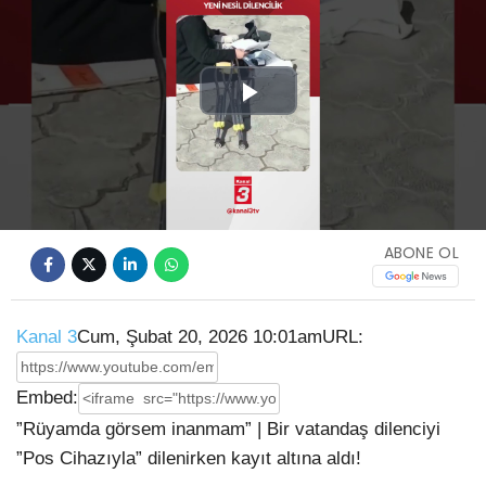
Play
Video
ABONE OL
Kanal 3
Cum, Şubat 20, 2026 10:01am
URL:
Embed:
”Rüyamda görsem inanmam” | Bir vatandaş dilenciyi
”Pos Cihazıyla” dilenirken kayıt altına aldı!