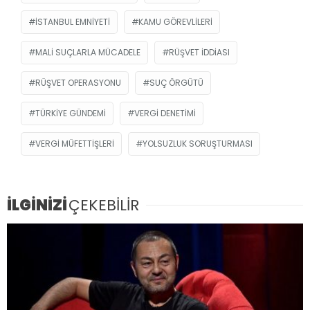
İSTANBUL EMNIYETI
KAMU GÖREVLILERI
MALI SUÇLARLA MÜCADELE
RÜŞVET IDDIASI
RÜŞVET OPERASYONU
SUÇ ÖRGÜTÜ
TÜRKIYE GÜNDEMI
VERGI DENETIMI
VERGI MÜFETTIŞLERI
YOLSUZLUK SORUŞTURMASI
İLGİNİZİ
ÇEKEBİLİR