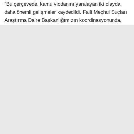
“Bu çerçevede, kamu vicdanını yaralayan iki olayda
daha önemli gelişmeler kaydedildi. Faili Meçhul Suçları
Araştırma Daire Başkanlığımızın koordinasyonunda,
Van ve Afyonkarahisar Cumhuriyet Başsavcılıklarımız
ile İl Jandarma Komutanlıklarımızın yürüttüğü ortak
çalışmalarla, intihar ve kaza süsü verilen iki ölüm
olayının ardındaki gerçekler aydınlatıldı. Van’ın Başkale
ilçesinde 10 Ocak 2024 tarihinde hayatını kaybeden 14
yaşındaki Damlanur Sarihan’ın ölümünün intihar
olmadığına dair önemli bulgulara ulaşıldı. Gizli tanık
beyanları, aile bireylerinin çelişkili ifadeleri, bir
şüphelinin elinde atış artığı bulunması, olayda kullanılan
silahın niteliği, silah üzerinde parmak izi olmaması ve
olay sonrası iletişim kayıtları titizlikle değerlendirildi.
Elde edilen bulgular üzerine soruşturma, kasten
öldürme şüphesiyle derinleştirildi ve 7 Ağustos tarihinde
Tekirdağ, Hakkâri ve Van’da düzenlenen eş zamanlı