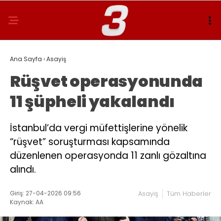
Ana Sayfa
›
Asayiş
Rüşvet operasyonunda
11 şüpheli yakalandı
İstanbul’da vergi müfettişlerine yönelik
“rüşvet” soruşturması kapsamında
düzenlenen operasyonda 11 zanlı gözaltına
alındı.
Giriş: 27-04-2026 09:56
Asayiş
Tüm Haberler
Kaynak: AA