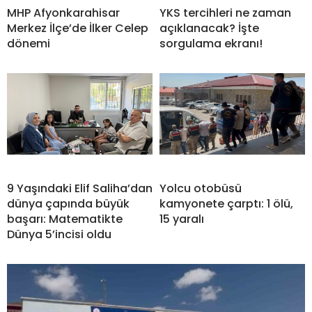
MHP Afyonkarahisar
YKS tercihleri ne zaman
Merkez İlçe’de İlker Celep
açıklanacak? İşte
dönemi
sorgulama ekranı!
9 Yaşındaki Elif Saliha’dan
Yolcu otobüsü
dünya çapında büyük
kamyonete çarptı: 1 ölü,
başarı: Matematikte
15 yaralı
Dünya 5’incisi oldu