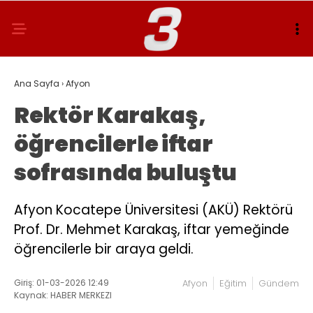
Ana Sayfa
›
Afyon
Rektör Karakaş,
öğrencilerle iftar
sofrasında buluştu
Afyon Kocatepe Üniversitesi (AKÜ) Rektörü
Prof. Dr. Mehmet Karakaş, iftar yemeğinde
öğrencilerle bir araya geldi.
Giriş: 01-03-2026 12:49
Afyon
Eğitim
Gündem
Kaynak: HABER MERKEZI