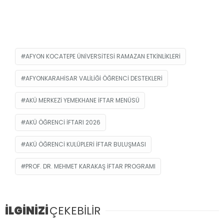
AFYON KOCATEPE ÜNIVERSITESI RAMAZAN ETKINLIKLERI
AFYONKARAHISAR VALILIĞI ÖĞRENCI DESTEKLERI
AKÜ MERKEZI YEMEKHANE İFTAR MENÜSÜ
AKÜ ÖĞRENCI İFTARI 2026
AKÜ ÖĞRENCI KULÜPLERI İFTAR BULUŞMASI
PROF. DR. MEHMET KARAKAŞ İFTAR PROGRAMI
İLGİNİZİ
ÇEKEBİLİR