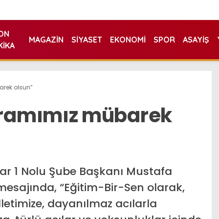
ON
MAGAZIN
SIYASET
EKONOMI
SPOR
ASAYIŞ
KIKA
rek olsun”
ramımız mübarek
sar 1 Nolu Şube Başkanı Mustafa
esajında, “Eğitim-Bir-Sen olarak,
etimize, dayanılmaz acılarla