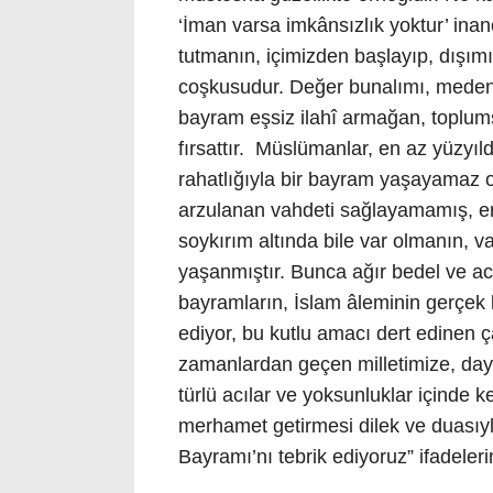
‘İman varsa imkânsızlık yoktur’ ina
tutmanın, içimizden başlayıp, dışımı
coşkusudur. Değer bunalımı, medeni
bayram eşsiz ilahî armağan, toplu
fırsattır. Müslümanlar, en az yüzyıldı
rahatlığıyla bir bayram yaşayamaz 
arzulanan vahdeti sağlayamamış, emp
soykırım altında bile var olmanın, v
yaşanmıştır. Bunca ağır bedel ve ac
bayramların, İslam âleminin gerçek b
ediyor, bu kutlu amacı dert edinen ç
zamanlardan geçen milletimize, day
türlü acılar ve yoksunluklar içinde k
merhamet getirmesi dilek ve duasıy
Bayramı’nı tebrik ediyoruz” ifadeleri