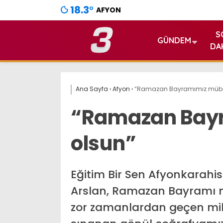
18.3
°
AFYON
S
GÜNDEM
DA
Ana Sayfa
›
Afyon
›
“Ramazan Bayramımız müba
“Ramazan Bay
olsun”
Eğitim Bir Sen Afyonkarahi
Arslan, Ramazan Bayramı m
zor zamanlardan geçen mill