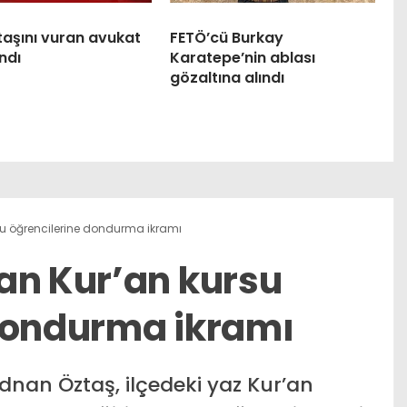
taşını vuran avukat
FETÖ’cü Burkay
ndı
Karatepe’nin ablası
gözaltına alındı
su öğrencilerine dondurma ikramı
an Kur’an kursu
dondurma ikramı
dnan Öztaş, ilçedeki yaz Kur’an