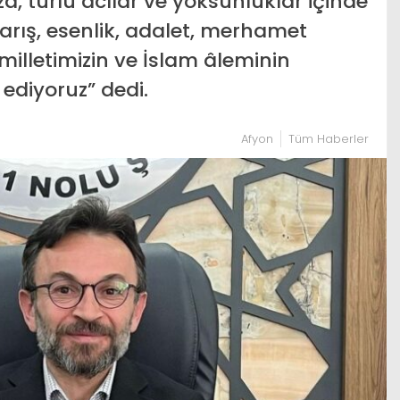
, türlü acılar ve yoksunluklar içinde
arış, esenlik, adalet, merhamet
milletimizin ve İslam âleminin
ediyoruz” dedi.
Afyon
Tüm Haberler