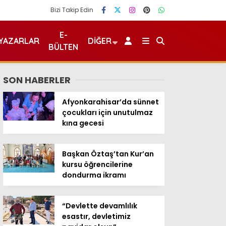
Bizi Takip Edin
E-
YAZARLAR
DIĞER
BÜLTEN
SON HABERLER
Afyonkarahisar’da sünnet
çocukları için unutulmaz
kına gecesi
Başkan Öztaş’tan Kur’an
kursu öğrencilerine
dondurma ikramı
“Devlette devamlılık
esastır, devletimiz