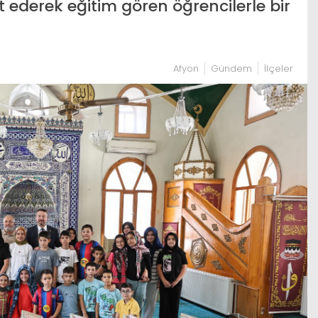
et ederek eğitim gören öğrencilerle bir
Afyon
Gündem
İlçeler