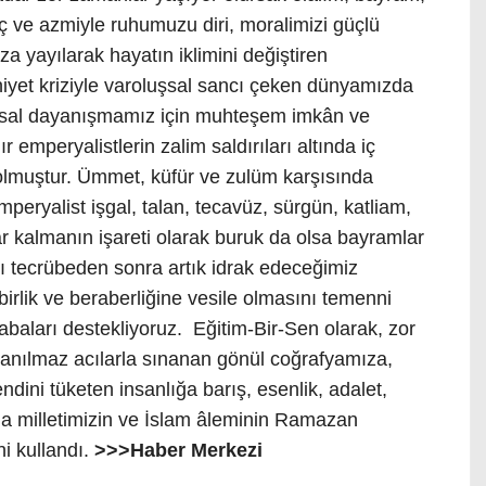
nç ve azmiyle ruhumuzu diri, moralimizi güçlü
za yayılarak hayatın iklimini değiştiren
yet kriziyle varoluşsal sancı çeken dünyamızda
msal dayanışmamız için muhteşem imkân ve
r emperyalistlerin zalim saldırıları altında iç
olmuştur. Ümmet, küfür ve zulüm karşısında
eryalist işgal, talan, tecavüz, sürgün, katliam,
ar kalmanın işareti olarak buruk da olsa bayramlar
ı tecrübeden sonra artık idrak edeceğimiz
irlik ve beraberliğine vesile olmasını temenni
abaları destekliyoruz. Eğitim-Bir-Sen olarak, zor
anılmaz acılarla sınanan gönül coğrafyamıza,
endini tüketen insanlığa barış, esenlik, adalet,
la milletimizin ve İslam âleminin Ramazan
ni kullandı.
>>>Haber Merkezi