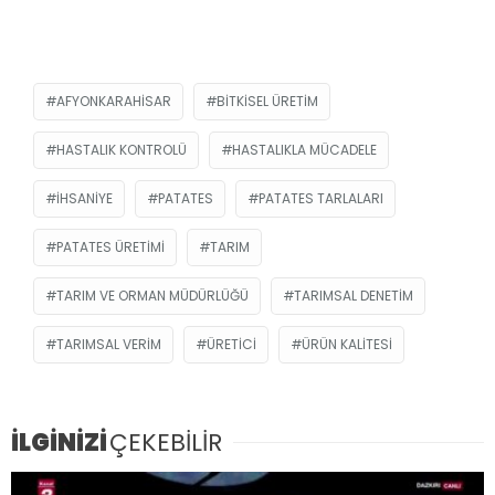
AFYONKARAHISAR
BITKISEL ÜRETIM
HASTALIK KONTROLÜ
HASTALIKLA MÜCADELE
İHSANIYE
PATATES
PATATES TARLALARI
PATATES ÜRETIMI
TARIM
TARIM VE ORMAN MÜDÜRLÜĞÜ
TARIMSAL DENETIM
TARIMSAL VERIM
ÜRETICI
ÜRÜN KALITESI
İLGİNİZİ
ÇEKEBİLİR