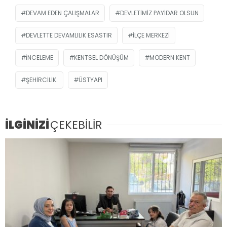
DEVAM EDEN ÇALIŞMALAR
DEVLETIMIZ PAYIDAR OLSUN
DEVLETTE DEVAMLILIK ESASTIR
İLÇE MERKEZI
INCELEME
KENTSEL DÖNÜŞÜM
MODERN KENT
ŞEHIRCILIK.
ÜSTYAPI
İLGİNİZİ
ÇEKEBİLİR