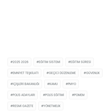
2025 2026
EĞITIM SISTEMI
EĞITIM SÜRESI
EMNIYET TEŞKILATI
GEÇICI DÜZENLEME
GÜVENLIK
İÇIŞLERI BAKANLIĞI
KAMU
PMYO
POLIS ADAYLARI
POLIS EĞITIMI
POMEM
RESMİ GAZETE
YÖNETMELIK