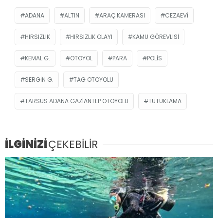
ADANA
ALTIN
ARAÇ KAMERASI
CEZAEVI
HIRSIZLIK
HIRSIZLIK OLAYI
KAMU GÖREVLISI
KEMAL G.
OTOYOL
PARA
POLIS
SERGIN G.
TAG OTOYOLU
TARSUS ADANA GAZIANTEP OTOYOLU
TUTUKLAMA
İLGİNİZİ
ÇEKEBİLİR