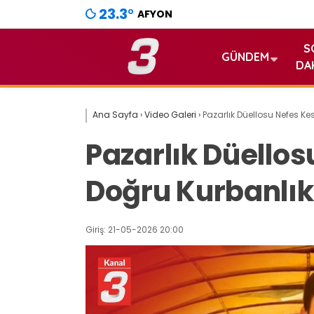
23.3
°
AFYON
S
GÜNDEM
DA
Ana Sayfa
›
Video Galeri
›
Pazarlık Düellosu Nefes Kest
Pazarlık Düellosu
Doğru Kurbanlık 
Giriş: 21-05-2026 20:00