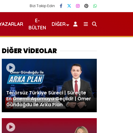
Bizi Takip Edin
E-
YAZARLAR
DIĞER
BÜLTEN
DİĞER VİDEOLAR
Terörsüz Türkiye Süreci | Süreçte
En Önemli Aşamaya Geçildi! | Ömer
Gündoğdu İle Arka Plan