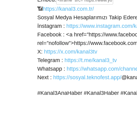
📶
https://kanal3.com.tr/
Sosyal Medya Hesaplarımızı Takip Ederek
İnstagram :
https://www.instagram.com/k
Facebook : <a
href=”https://www.facebo
rel=”nofollow”>https://www.facebook.com
X:
https://x.com/kanal3tv
Telegram :
https://t.me/kanal3_tv
Whatsapp :
https://whatsapp.com/cha
Next :
https://sosyal.teknofest.app/
@kana
#Kanal3AnaHaber #Kanal3Haber #Kana