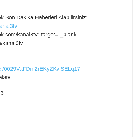
 Son Dakika Haberleri Alabilirsiniz;
anal3tv
ok.com/kanal3tv” target=”_blank”
/kanal3tv
nnel/0029VaFDm2rEKyZKvlSELq17
l3tv
l3