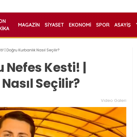
ON
MAGAZIN
SIYASET
EKONOMI
SPOR
ASAYIŞ
KIKA
i! | Doğru Kurbanlık Nasıl Seçilir?
 Nefes Kesti! |
Nasıl Seçilir?
Video Galeri