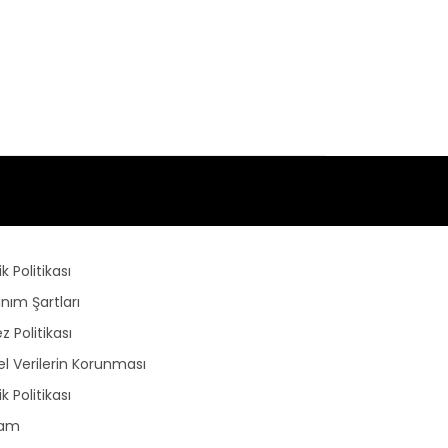
lik Politikası
anım Şartları
z Politikası
sel Verilerin Korunması
lik Politikası
lam