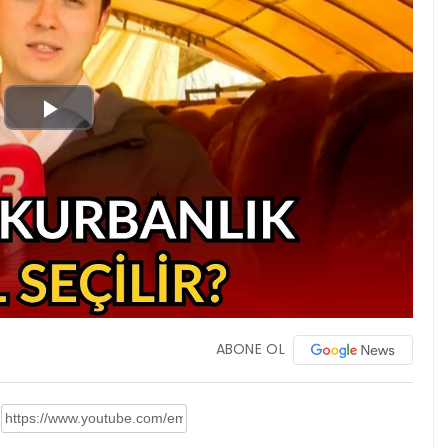
Play
Video
ABONE OL
: