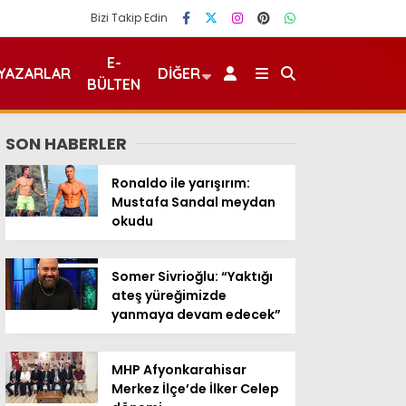
Bizi Takip Edin
E-
YAZARLAR
DIĞER
BÜLTEN
SON HABERLER
Ronaldo ile yarışırım:
Mustafa Sandal meydan
okudu
Somer Sivrioğlu: “Yaktığı
ateş yüreğimizde
yanmaya devam edecek”
MHP Afyonkarahisar
Merkez İlçe’de İlker Celep