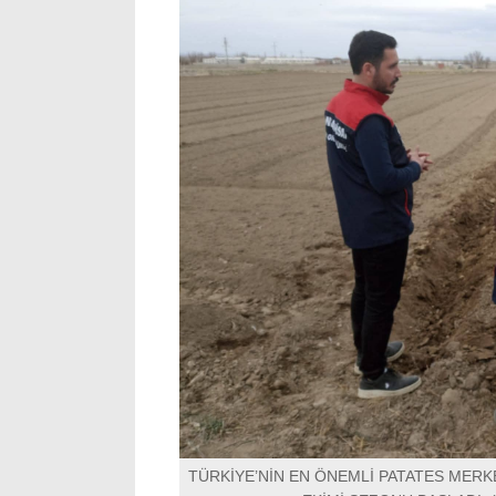
TÜRKİYE’NİN EN ÖNEMLİ PATATES MERK