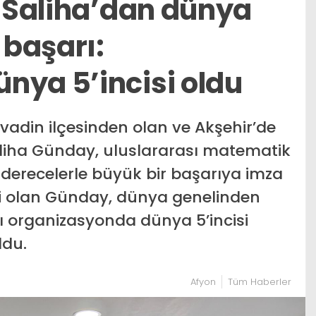
f Saliha’dan dünya
başarı:
nya 5’incisi oldu
vadin ilçesinden olan ve Akşehir’de
aliha Günday, uluslararası matematik
i derecelerle büyük bir başarıya imza
cisi olan Günday, dünya genelinden
ğı organizasyonda dünya 5’incisi
ldu.
Afyon
Tüm Haberler