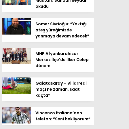
Mustafa Sandal meydan
okudu
Somer Sivrioğlu: “Yaktığı
ateş yüreğimizde
yanmaya devam edecek”
MHP Afyonkarahisar
Merkez İlçe’de İlker Celep
dönemi
Galatasaray – Villarreal
maçı ne zaman, saat
kaçta?
Vincenzo Italiano’dan
telefon: “Seni bekliyorum”