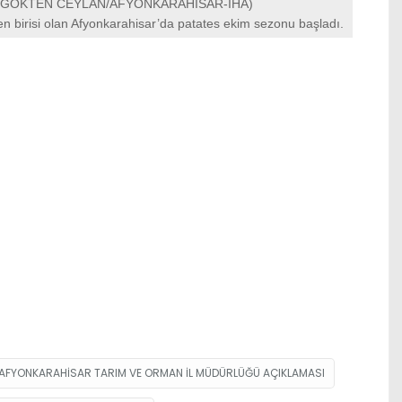
 (GÖKTEN CEYLAN/AFYONKARAHİSAR-İHA)
n birisi olan Afyonkarahisar’da patates ekim sezonu başladı.
AFYONKARAHISAR TARIM VE ORMAN İL MÜDÜRLÜĞÜ AÇIKLAMASI