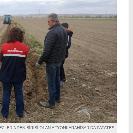
EZLERİNDEN BİRİSİ OLAN AFYONKARAHİSAR’DA PATATES