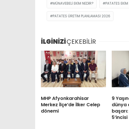
MÜNAVEBELI EKIM NEDIR?
PATATES EKIM
PATATES ÜRETIM PLANLAMASI 2026
İLGİNİZİ
ÇEKEBİLİR
MHP Afyonkarahisar
9 Yaşın
Merkez İlçe’de İlker Celep
dünya 
dönemi
başarı
5’incisi