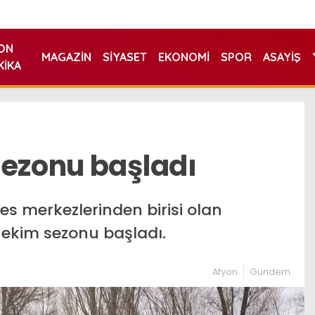
ON
MAGAZIN
SIYASET
EKONOMI
SPOR
ASAYIŞ
KIKA
sezonu başladı
es merkezlerinden birisi olan
 ekim sezonu başladı.
Afyon
Gündem