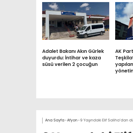
Adalet Bakanı Akın Gürlek
AK Par
duyurdu: İntihar ve kaza
Teşkila
süsü verilen 2 çocuğun
yapılan
yönetim
Ana Sayfa
›
Afyon
›
9 Yaşındaki Elif Saliha’dan 