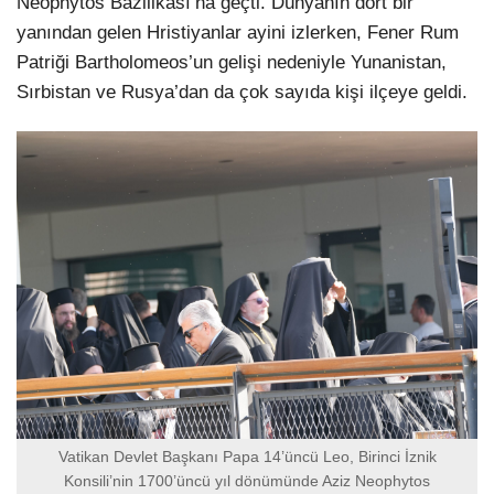
Neophytos Bazilikası’na geçti. Dünyanın dört bir
yanından gelen Hristiyanlar ayini izlerken, Fener Rum
Patriği Bartholomeos’un gelişi nedeniyle Yunanistan,
Sırbistan ve Rusya’dan da çok sayıda kişi ilçeye geldi.
Vatikan Devlet Başkanı Papa 14’üncü Leo, Birinci İznik
Konsili’nin 1700’üncü yıl dönümünde Aziz Neophytos