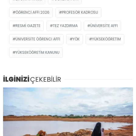
ÖĞRENCI AFFI 2026
PROFESÖR KADROSU
RESMİ GAZETE
TEZ YAZDIRMA
ÜNIVERSITE AFFI
ÜNIVERSITE ÖĞRENCI AFFI
YÖK
YÜKSEKÖĞRETIM
YÜKSEKÖĞRETIM KANUNU
İLGİNİZİ
ÇEKEBİLİR