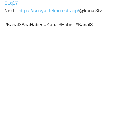
ELq17
Next :
https://sosyal.teknofest.app/
@kanal3tv
#Kanal3AnaHaber #Kanal3Haber #Kanal3