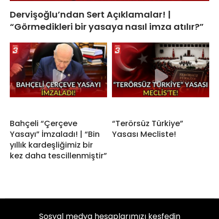
Dervişoğlu’ndan Sert Açıklamalar! |
“Görmedikleri bir yasaya nasıl imza atılır?”
Bahçeli “Çerçeve
“Terörsüz Türkiye”
Yasayı” İmzaladı! | “Bin
Yasası Mecliste!
yıllık kardeşliğimiz bir
kez daha tescillenmiştir”
Sosyal medya hesaplarımızı keşfedin