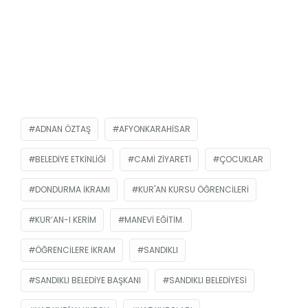
ADNAN ÖZTAŞ
AFYONKARAHISAR
BELEDIYE ETKINLIĞI
CAMI ZIYARETI
ÇOCUKLAR
DONDURMA IKRAMI
KUR'AN KURSU ÖĞRENCILERI
KUR’AN-I KERIM
MANEVI EĞITIM.
ÖĞRENCILERE IKRAM
SANDIKLI
SANDIKLI BELEDIYE BAŞKANI
SANDIKLI BELEDIYESI