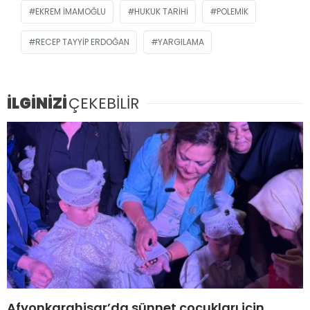
EKREM IMAMOĞLU
HUKUK TARIHI
POLEMIK
RECEP TAYYIP ERDOĞAN
YARGILAMA
İLGİNİZİ
ÇEKEBİLİR
Afyonkarahisar’da sünnet çocukları için