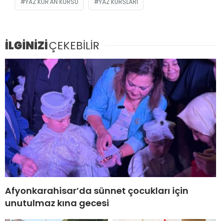
YAZ KUR'AN KURSU
YAZ KURSLARI
İLGİNİZİ
ÇEKEBİLİR
Afyonkarahisar’da sünnet çocukları için
unutulmaz kına gecesi