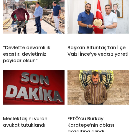
“Devlette devamlılık
Başkan Altuntaş’tan İlçe
esastır, devletimiz
Vaizi İnce’ye veda ziyareti
payidar olsun”
Meslektaşını vuran
FETÖ’cü Burkay
avukat tutuklandı
Karatepe’nin ablası
gözaltına alındı