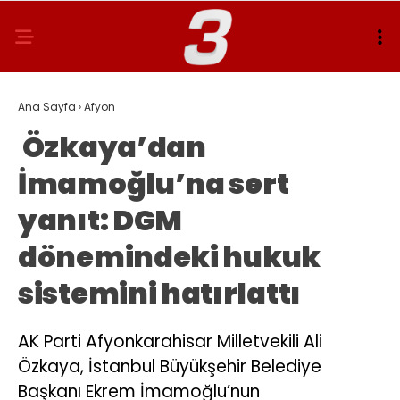
Ana Sayfa
›
Afyon
Özkaya’dan
İmamoğlu’na sert
yanıt: DGM
dönemindeki hukuk
sistemini hatırlattı
AK Parti Afyonkarahisar Milletvekili Ali
Özkaya, İstanbul Büyükşehir Belediye
Başkanı Ekrem İmamoğlu’nun