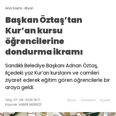
Ana Sayfa
›
Afyon
Başkan Öztaş’tan
Kur’an kursu
öğrencilerine
dondurma ikramı
Sandıklı Belediye Başkanı Adnan Öztaş,
ilçedeki yaz Kur’an kurslarını ve camileri
ziyaret ederek eğitim gören öğrencilerle bir
araya geldi.
Giriş: 07-08-2026 18:17
Afyon
Gündem
İlçeler
Kaynak: HABER MERKEZI