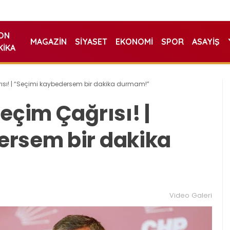
ON
MAGAZIN
SIYASET
EKONOMI
SPOR
ASAYIŞ
KIKA
ısı! | “Seçimi kaybedersem bir dakika durmam!”
eçim Çağrısı! |
ersem bir dakika
Video Galeri