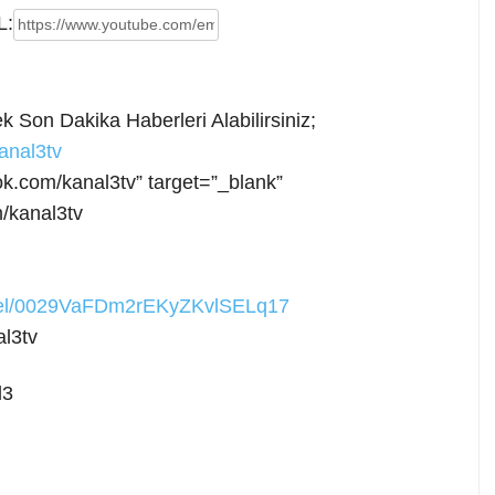
L:
 Son Dakika Haberleri Alabilirsiniz;
anal3tv
ok.com/kanal3tv” target=”_blank”
/kanal3tv
nnel/0029VaFDm2rEKyZKvlSELq17
l3tv
l3