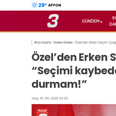
29
°
AFYON
S
GÜNDEM
DA
Ana Sayfa
›
Video Galeri
›
Özel’den Erken Seçim Çağr
Özel’den Erken S
“Seçimi kaybed
durmam!”
Giriş: 15-05-2026 20:00