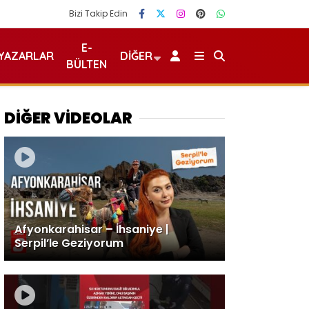
Bizi Takip Edin
E-
YAZARLAR
DIĞER
BÜLTEN
DİĞER VİDEOLAR
Afyonkarahisar – İhsaniye |
Serpil’le Geziyorum