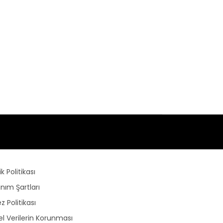
lik Politikası
anım Şartları
z Politikası
sel Verilerin Korunması