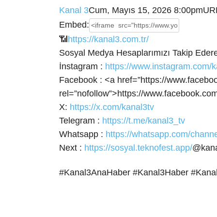
Kanal 3
Cum, Mayıs 15, 2026 8:00pm
UR
Embed:
📶
https://kanal3.com.tr/
Sosyal Medya Hesaplarımızı Takip Ederek
İnstagram :
https://www.instagram.com/k
Facebook : <a
href=”https://www.facebo
rel=”nofollow”>https://www.facebook.com
X:
https://x.com/kanal3tv
Telegram :
https://t.me/kanal3_tv
Whatsapp :
https://whatsapp.com/cha
Next :
https://sosyal.teknofest.app/
@kana
#Kanal3AnaHaber #Kanal3Haber #Kana