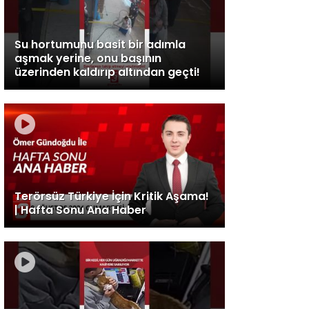
Su hortumunu basit bir adımla
aşmak yerine, onu başının
üzerinden kaldırıp altından geçti!
Terörsüz Türkiye İçin Kritik Aşama!
| Hafta Sonu Ana Haber