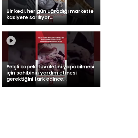
Bir kedi, her gün uğradığı markette
kasiyere sarılıyor…
Felçli köpek, tuvaletini yapabilmesi
için sahibinin yardım etmesi
gerektiğini fark edince…