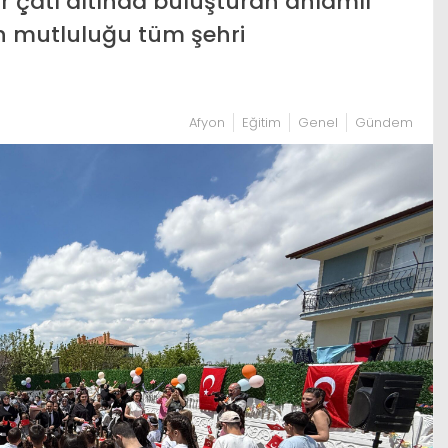
 bir çatı altında buluşturan anlamlı
n mutluluğu tüm şehri
Afyon
Eğitim
Genel
Gündem