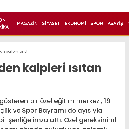
ON
MAGAZIN
SIYASET
EKONOMI
SPOR
ASAYIŞ
KIKA
sıtan performans!
den kalpleri ısıtan
gösteren bir özel eğitim merkezi, 19
lik ve Spor Bayramı dolayısıyla
r şenliğe imza attı. Özel gereksinimli