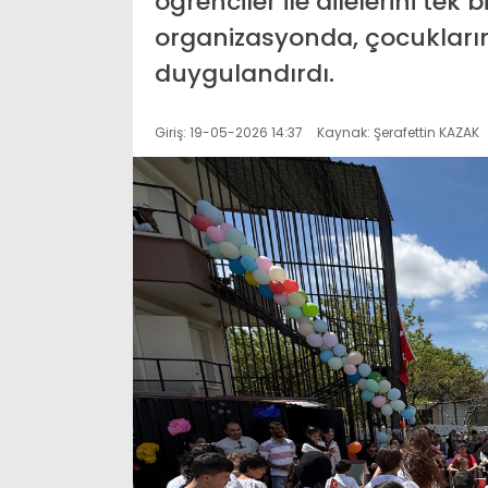
öğrenciler ile ailelerini tek
organizasyonda, çocukları
duygulandırdı.
Giriş: 19-05-2026 14:37
Kaynak: Şerafettin KAZAK