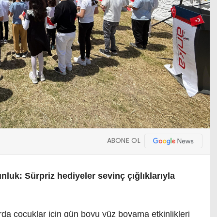
ABONE OL
uk: Sürpriz hediyeler sevinç çığlıklarıyla
rda çocuklar için gün boyu yüz boyama etkinlikleri