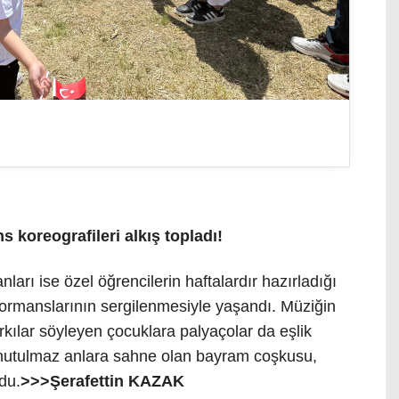
s koreografileri alkış topladı!
arı ise özel öğrencilerin haftalardır hazırladığı
rformanslarının sergilenmesiyle yaşandı. Müziğin
rkılar söyleyen çocuklara palyaçolar da eşlik
Unutulmaz anlara sahne olan bayram coşkusu,
ldu.
>>>Şerafettin KAZAK