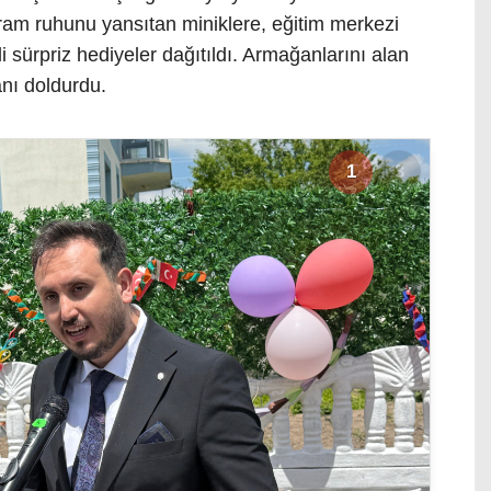
bayram ruhunu yansıtan miniklere, eğitim merkezi
i sürpriz hediyeler dağıtıldı. Armağanlarını alan
anı doldurdu.
1
3