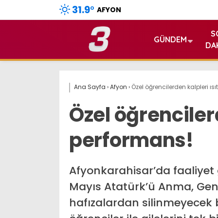
31.9
°
AFYON
S
GÜNDEM
DA
Ana Sayfa
›
Afyon
›
Özel öğrencilerden kalpleri ı
Özel öğrenciler
performans!
Afyonkarahisar’da faaliyet 
Mayıs Atatürk’ü Anma, Genç
hafızalardan silinmeyecek bi