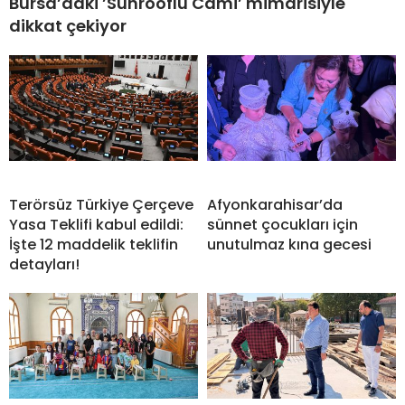
Bursa’daki ’Sunrooflu Cami’ mimarisiyle
dikkat çekiyor
Terörsüz Türkiye Çerçeve
Afyonkarahisar’da
Yasa Teklifi kabul edildi:
sünnet çocukları için
İşte 12 maddelik teklifin
unutulmaz kına gecesi
detayları!