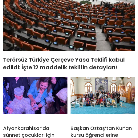
Terörsüz Türkiye Çerçeve Yasa Teklifi kabul
edildi: İşte 12 maddelik teklifin detayları!
Afyonkarahisar’da
Başkan Öztaş’tan Kur’an
sünnet çocukları için
kursu öğrencilerine