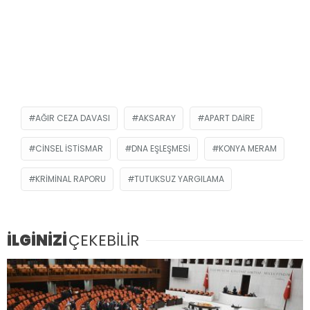
AĞIR CEZA DAVASI
AKSARAY
APART DAIRE
CINSEL ISTISMAR
DNA EŞLEŞMESI
KONYA MERAM
KRIMINAL RAPORU
TUTUKSUZ YARGILAMA
İLGİNİZİ
ÇEKEBİLİR