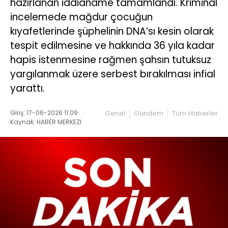
hazırlanan iddianame tamamlandı. Kriminal
incelemede mağdur çocuğun
kıyafetlerinde şüphelinin DNA’sı kesin olarak
tespit edilmesine ve hakkında 36 yıla kadar
hapis istenmesine rağmen şahsın tutuksuz
yargılanmak üzere serbest bırakılması infial
yarattı.
Giriş: 17-06-2026 11:09
Genel
Gündem
Tüm Haberler
Kaynak: HABER MERKEZI