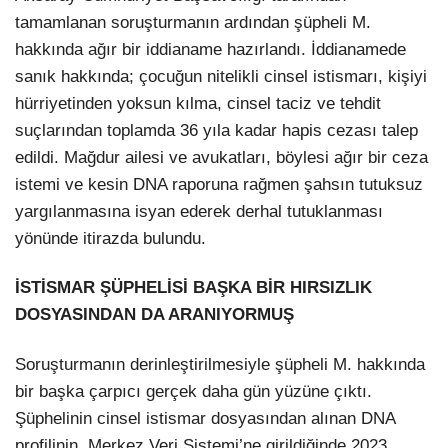
tamamlanan soruşturmanın ardından şüpheli M.
hakkında ağır bir iddianame hazırlandı. İddianamede
sanık hakkında; çocuğun nitelikli cinsel istismarı, kişiyi
hürriyetinden yoksun kılma, cinsel taciz ve tehdit
suçlarından toplamda 36 yıla kadar hapis cezası talep
edildi. Mağdur ailesi ve avukatları, böylesi ağır bir ceza
istemi ve kesin DNA raporuna rağmen şahsın tutuksuz
yargılanmasına isyan ederek derhal tutuklanması
yönünde itirazda bulundu.
İSTİSMAR ŞÜPHELİSİ BAŞKA BİR HIRSIZLIK
DOSYASINDAN DA ARANIYORMUŞ
Soruşturmanın derinleştirilmesiyle şüpheli M. hakkında
bir başka çarpıcı gerçek daha gün yüzüne çıktı.
Şüphelinin cinsel istismar dosyasından alınan DNA
profilinin, Merkez Veri Sistemi’ne girildiğinde 2023