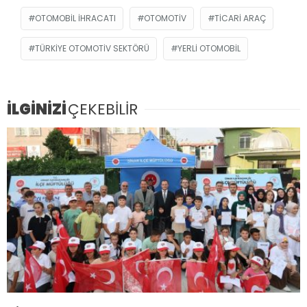
OTOMOBIL IHRACATI
OTOMOTIV
TICARI ARAÇ
TÜRKIYE OTOMOTIV SEKTÖRÜ
YERLI OTOMOBIL
İLGİNİZİ
ÇEKEBİLİR