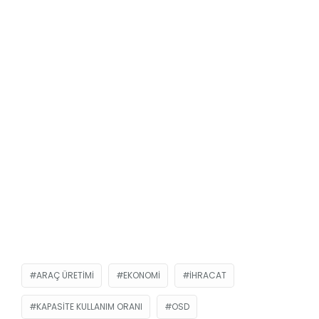
ARAÇ ÜRETIMI
EKONOMI
IHRACAT
KAPASITE KULLANIM ORANI
OSD