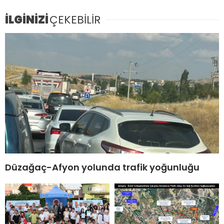
İLGİNİZİ
ÇEKEBİLİR
Düzağaç-Afyon yolunda trafik yoğunluğu