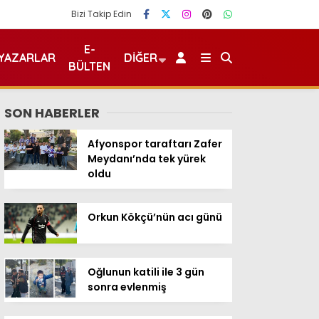
Bizi Takip Edin
E-
YAZARLAR
DIĞER
BÜLTEN
SON HABERLER
Afyonspor taraftarı Zafer
Meydanı’nda tek yürek
oldu
Orkun Kökçü’nün acı günü
Oğlunun katili ile 3 gün
sonra evlenmiş