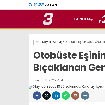
21.8
°
AFYON
S
GÜNDEM
DA
Ana Sayfa
›
Asayiş
›
Otobüste Eşinin Gözü Önünd
Otobüste Eşini
Bıçaklanan Gen
Giriş: 18-11-2025 14:51