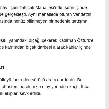
tay ilçesi Tatlıcak Mahallesi’nde, şehir içinde
de gerçekleşti. Aynı mahallede oturan Vahdettin
rasında henüz bilinmeyen bir nedenle tartışma
şık, yanındaki bıçağı çekerek Kadirhan Öztürk’e
nde karnından bıçak darbesi alarak kanlar içinde
tı
rültüyü fark eden sürücü aracı durdurdu. Bu
otobüsten inerek hızla olay yerinden kaçtı. İhbar
k ekipleri sevk edildi.