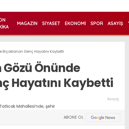
ON
MAGAZIN
SIYASET
EKONOMI
SPOR
ASAYIŞ
KIKA
e Bıçaklanan Genç Hayatını Kaybetti
n Gözü Önünde
ç Hayatını Kaybetti
Asayiş
ABONE OL