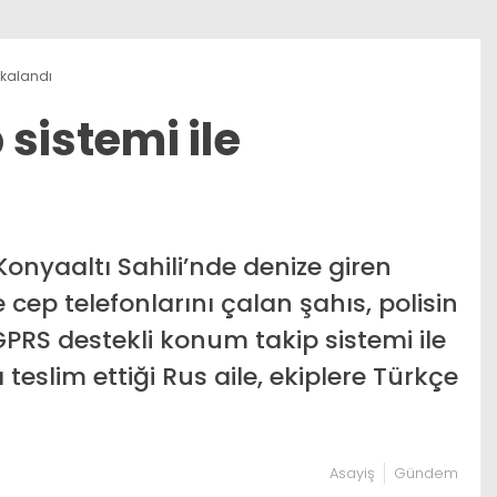
yakalandı
p sistemi ile
onyaaltı Sahili’nde denize giren
 cep telefonlarını çalan şahıs, polisin
GPRS destekli konum takip sistemi ile
 teslim ettiği Rus aile, ekiplere Türkçe
Asayiş
Gündem