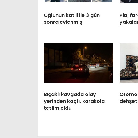
Oğlunun katili ile 3 gün
Plaj far
sonra evlenmiş
yakala
Bıçaklı kavgada olay
Otomobi
yerinden kaçtı, karakola
dehşet 
teslim oldu