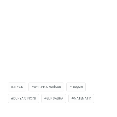
AFYON
AYFONKARAHISAR
BAŞARI
DÜNYA 5'INCISI
ELIF SALIHA
MATEMATIK