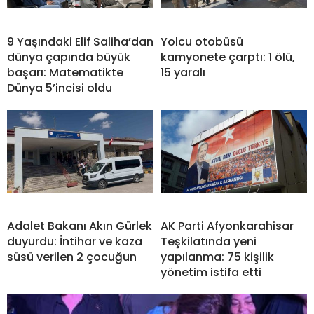
9 Yaşındaki Elif Saliha’dan
Yolcu otobüsü
dünya çapında büyük
kamyonete çarptı: 1 ölü,
başarı: Matematikte
15 yaralı
Dünya 5’incisi oldu
Adalet Bakanı Akın Gürlek
AK Parti Afyonkarahisar
duyurdu: İntihar ve kaza
Teşkilatında yeni
süsü verilen 2 çocuğun
yapılanma: 75 kişilik
yönetim istifa etti