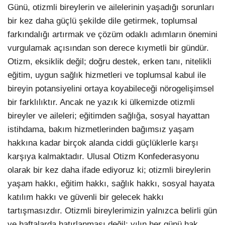
Günü, otizmli bireylerin ve ailelerinin yaşadığı sorunları
bir kez daha güçlü şekilde dile getirmek, toplumsal
farkındalığı artırmak ve çözüm odaklı adımların önemini
vurgulamak açısından son derece kıymetli bir gündür.
Otizm, eksiklik değil; doğru destek, erken tanı, nitelikli
eğitim, uygun sağlık hizmetleri ve toplumsal kabul ile
bireyin potansiyelini ortaya koyabileceği nörogelişimsel
bir farklılıktır. Ancak ne yazık ki ülkemizde otizmli
bireyler ve aileleri; eğitimden sağlığa, sosyal hayattan
istihdama, bakım hizmetlerinden bağımsız yaşam
hakkına kadar birçok alanda ciddi güçlüklerle karşı
karşıya kalmaktadır. Ulusal Otizm Konfederasyonu
olarak bir kez daha ifade ediyoruz ki; otizmli bireylerin
yaşam hakkı, eğitim hakkı, sağlık hakkı, sosyal hayata
katılım hakkı ve güvenli bir gelecek hakkı
tartışmasızdır. Otizmli bireylerimizin yalnızca belirli gün
ve haftalarda hatırlanması değil; yılın her günü hak