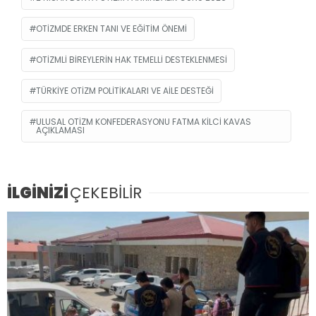
OTIZMDE ERKEN TANI VE EĞITIM ÖNEMI
OTIZMLI BIREYLERIN HAK TEMELLI DESTEKLENMESI
TÜRKIYE OTIZM POLITIKALARI VE AILE DESTEĞI
ULUSAL OTIZM KONFEDERASYONU FATMA KILCI KAVAS
AÇIKLAMASI
İLGİNİZİ
ÇEKEBİLİR