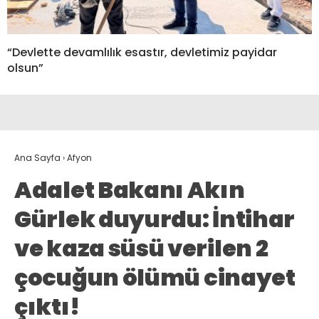
“Devlette devamlılık esastır, devletimiz payidar
olsun”
Ana Sayfa
›
Afyon
Adalet Bakanı Akın
Gürlek duyurdu: İntihar
ve kaza süsü verilen 2
çocuğun ölümü cinayet
çıktı!