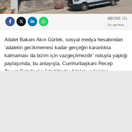
ABONE OL
Adalet Bakanı Akın Gürlek, sosyal medya hesabından
‘adaletin gecikmemesi kadar gerçeğin karanlıkta
kalmaması da bizim için vazgeçilmezdir’ notuyla yaptığı
paylaşımda, bu anlayışla, Cumhurbaşkanı Recep
Tayyip Erdoğan’ın liderliğinde; Adalet ve İçişleri
Bakanlıklarının iş birliği, Cumhuriyet başsavcılıklarının
ve güvenlik güçlerinin etkin koordinasyonuyla faili
meçhul olayların aydınlatılmasına yönelik çalışmaları
titizlikle sürdürdüklerini belirtti. Bakan Gürlek
paylaşımında şu ifadelere yer verdi:
“Bu çerçevede, kamu vicdanını yaralayan iki olayda