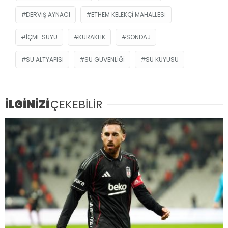
DERVIŞ AYNACI
ETHEM KELEKÇI MAHALLESI
IÇME SUYU
KURAKLIK
SONDAJ
SU ALTYAPISI
SU GÜVENLIĞI
SU KUYUSU
İLGİNİZİ
ÇEKEBİLİR