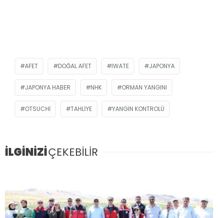
AFET
DOĞAL AFET
IWATE
JAPONYA
JAPONYA HABER
NHK
ORMAN YANGINI
OTSUCHI
TAHLIYE
YANGIN KONTROLÜ
İLGİNİZİ
ÇEKEBİLİR