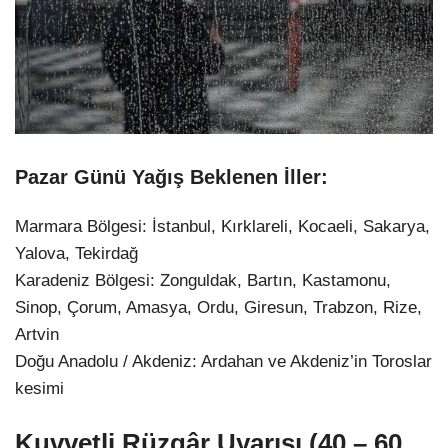
Pazar Günü Yağış Beklenen İller:
Marmara Bölgesi: İstanbul, Kırklareli, Kocaeli, Sakarya,
Yalova, Tekirdağ
Karadeniz Bölgesi: Zonguldak, Bartın, Kastamonu,
Sinop, Çorum, Amasya, Ordu, Giresun, Trabzon, Rize,
Artvin
Doğu Anadolu / Akdeniz: Ardahan ve Akdeniz’in Toroslar
kesimi
Kuvvetli Rüzgâr Uyarısı (40 – 60