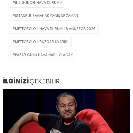
IL IL GÜNCEL HAVA DURUMU
ISTANBUL SAĞANAK YAĞIŞ NE ZAMAN
METEOROLOJI HAVA DURUMU 8 AĞUSTOS 2026
METEOROLOJI RÜZGAR UYARISI
PAZAR GÜNÜ HAVA NASIL OLACAK
İLGİNİZİ
ÇEKEBİLİR