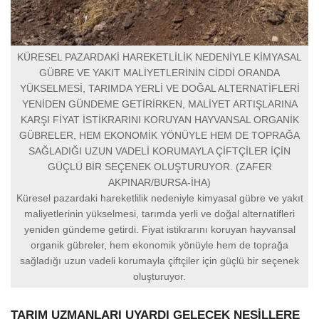
KÜRESEL PAZARDAKİ HAREKETLİLİK NEDENİYLE KİMYASAL
GÜBRE VE YAKIT MALİYETLERİNİN CİDDİ ORANDA
YÜKSELMESİ, TARIMDA YERLİ VE DOĞAL ALTERNATİFLERİ
YENİDEN GÜNDEME GETİRİRKEN, MALİYET ARTIŞLARINA
KARŞI FİYAT İSTİKRARINI KORUYAN HAYVANSAL ORGANİK
GÜBRELER, HEM EKONOMİK YÖNÜYLE HEM DE TOPRAĞA
SAĞLADIĞI UZUN VADELİ KORUMAYLA ÇİFTÇİLER İÇİN
GÜÇLÜ BİR SEÇENEK OLUŞTURUYOR. (ZAFER
AKPINAR/BURSA-İHA)
Küresel pazardaki hareketlilik nedeniyle kimyasal gübre ve yakıt
maliyetlerinin yükselmesi, tarımda yerli ve doğal alternatifleri
yeniden gündeme getirdi. Fiyat istikrarını koruyan hayvansal
organik gübreler, hem ekonomik yönüyle hem de toprağa
sağladığı uzun vadeli korumayla çiftçiler için güçlü bir seçenek
oluşturuyor.
TARIM UZMANLARI UYARDI GELECEK NESİLLERE