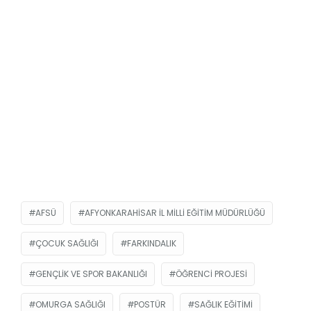
AFSÜ
AFYONKARAHISAR İL MILLI EĞITIM MÜDÜRLÜĞÜ
ÇOCUK SAĞLIĞI
FARKINDALIK
GENÇLIK VE SPOR BAKANLIĞI
ÖĞRENCI PROJESI
OMURGA SAĞLIĞI
POSTÜR
SAĞLIK EĞITIMI