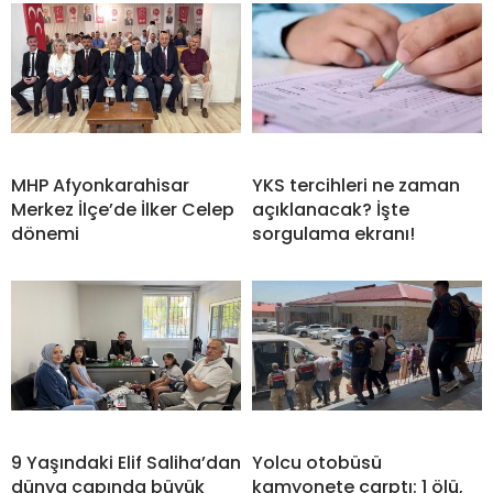
MHP Afyonkarahisar
YKS tercihleri ne zaman
Merkez İlçe’de İlker Celep
açıklanacak? İşte
dönemi
sorgulama ekranı!
9 Yaşındaki Elif Saliha’dan
Yolcu otobüsü
dünya çapında büyük
kamyonete çarptı: 1 ölü,