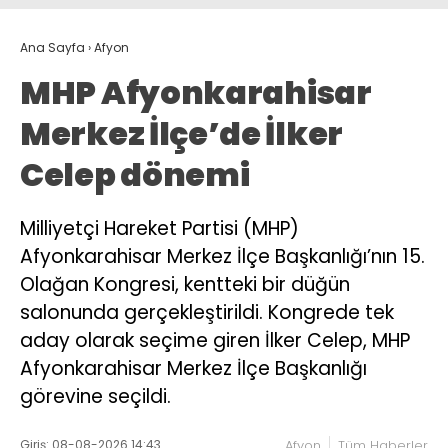
Ana Sayfa
›
Afyon
MHP Afyonkarahisar
Merkez İlçe’de İlker
Celep dönemi
Milliyetçi Hareket Partisi (MHP)
Afyonkarahisar Merkez İlçe Başkanlığı’nın 15.
Olağan Kongresi, kentteki bir düğün
salonunda gerçekleştirildi. Kongrede tek
aday olarak seçime giren İlker Celep, MHP
Afyonkarahisar Merkez İlçe Başkanlığı
görevine seçildi.
Giriş: 08-08-2026 14:43
Afyon
Tüm Haberler