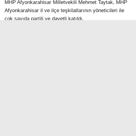
MHP Afyonkarahisar Milletvekili Mehmet Taytak, MHP
Afyonkarahisar il ve ilçe teşkilatlarının yöneticileri ile
çok sayıda partili ve davetli katıldı.
Kongre, yoklama ve açılışla başladı. Ardından saygı
duruşunda bulunularak İstiklal Marşı okundu.