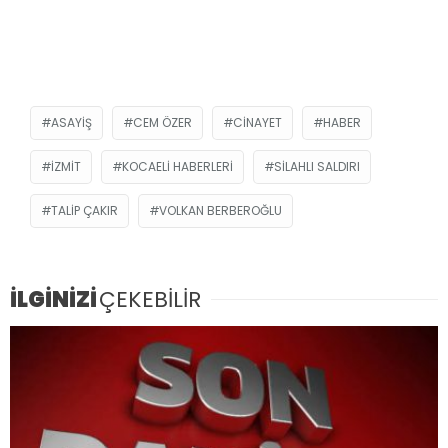
ASAYIŞ
CEM ÖZER
CINAYET
HABER
İZMIT
KOCAELI HABERLERI
SILAHLI SALDIRI
TALIP ÇAKIR
VOLKAN BERBEROĞLU
İLGİNİZİ
ÇEKEBİLİR