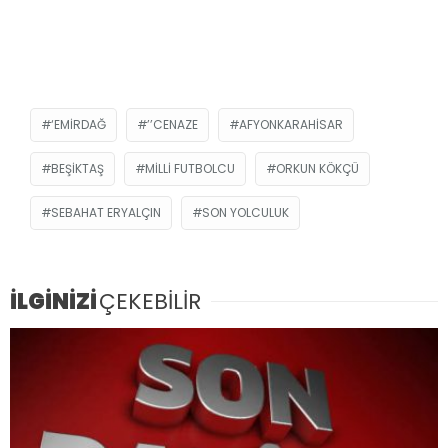
‘EMIRDAĞ
’’CENAZE
AFYONKARAHISAR
BEŞIKTAŞ
MILLI FUTBOLCU
ORKUN KÖKÇÜ
SEBAHAT ERYALÇIN
SON YOLCULUK
İLGİNİZİ
ÇEKEBİLİR