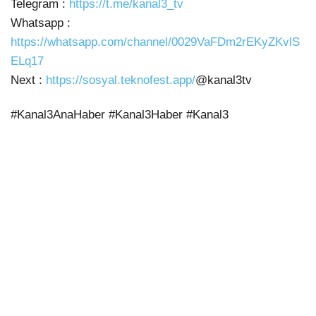
Telegram :
https://t.me/kanal3_tv
Whatsapp :
https://whatsapp.com/channel/0029VaFDm2rEKyZKvlS
ELq17
Next :
https://sosyal.teknofest.app/
@kanal3tv
#Kanal3AnaHaber #Kanal3Haber #Kanal3