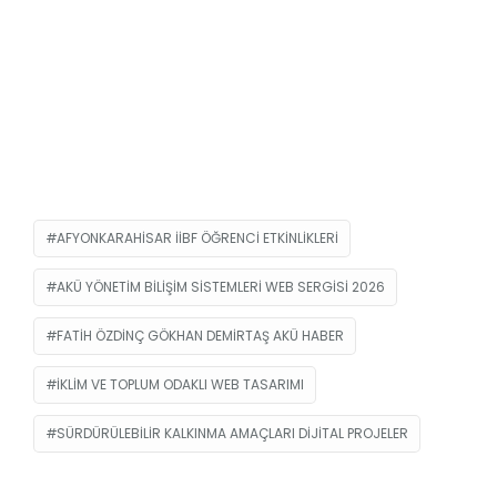
AFYONKARAHISAR IIBF ÖĞRENCI ETKINLIKLERI
AKÜ YÖNETIM BILIŞIM SISTEMLERI WEB SERGISI 2026
FATIH ÖZDINÇ GÖKHAN DEMIRTAŞ AKÜ HABER
IKLIM VE TOPLUM ODAKLI WEB TASARIMI
SÜRDÜRÜLEBILIR KALKINMA AMAÇLARI DIJITAL PROJELER