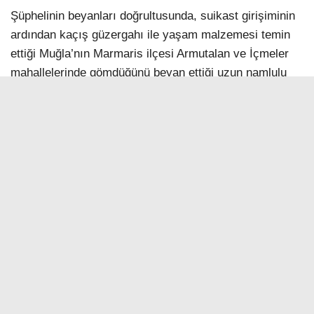
Şüphelinin beyanları doğrultusunda, suikast girişiminin
ardından kaçış güzergahı ile yaşam malzemesi temin
ettiği Muğla’nın Marmaris ilçesi Armutalan ve İçmeler
mahallelerinde gömdüğünü beyan ettiği uzun namlulu
silah, tabanca ve mühimmatın bulunmasına yönelik,
Muğla Sulh Ceza Hakimliğinin kararı uyarınca
cumhuriyet savcısının nezaretinde yer gösterme işlemi
başlatıldı.
Öte yandan, 15 Temmuz 2016’dan bu yana yürütülen
arama çalışmalarında ele geçirilen silahlarla bağlantının
tespit edilebilmesi amacıyla şüpheliden alınan kan ve
kıl örnekleri üzerinden DNA karşılaştırma ve eşleştirme
çalışmaları yürütülüyor.
Yer gösterme işlemi sırasında şüpheli tarafından işaret
edilen bölgeler ile daha önce silah ele geçirilen