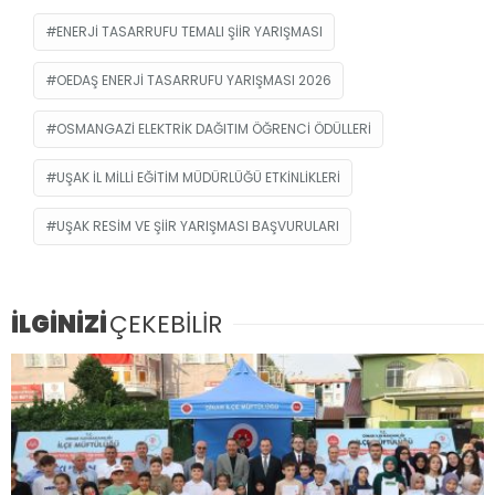
ENERJI TASARRUFU TEMALI ŞIIR YARIŞMASI
OEDAŞ ENERJI TASARRUFU YARIŞMASI 2026
OSMANGAZI ELEKTRIK DAĞITIM ÖĞRENCI ÖDÜLLERI
UŞAK İL MILLI EĞITIM MÜDÜRLÜĞÜ ETKINLIKLERI
UŞAK RESIM VE ŞIIR YARIŞMASI BAŞVURULARI
İLGİNİZİ
ÇEKEBİLİR