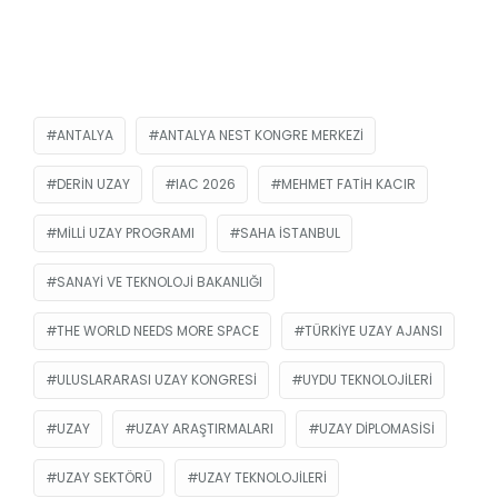
ANTALYA
ANTALYA NEST KONGRE MERKEZI
DERIN UZAY
IAC 2026
MEHMET FATIH KACIR
MILLI UZAY PROGRAMI
SAHA İSTANBUL
SANAYI VE TEKNOLOJI BAKANLIĞI
THE WORLD NEEDS MORE SPACE
TÜRKIYE UZAY AJANSI
ULUSLARARASI UZAY KONGRESI
UYDU TEKNOLOJILERI
UZAY
UZAY ARAŞTIRMALARI
UZAY DIPLOMASISI
UZAY SEKTÖRÜ
UZAY TEKNOLOJILERI