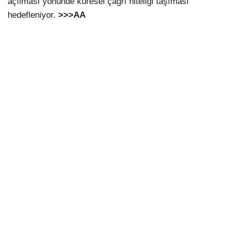
açılması yönünde küresel çağrı niteliği taşıması
hedefleniyor.
>>>AA